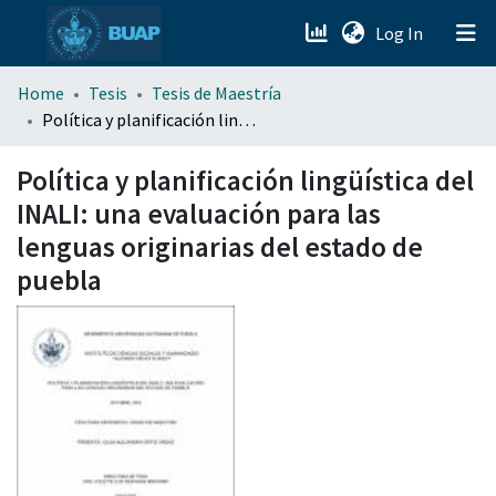
(current)
Log In
menu.section.about_menu
Home
Tesis
Tesis de Maestría
Política y planificación lingüística del INALI: una evaluación para las lenguas originarias del estado de puebla
All of DSpace
Política y planificación lingüística del
INALI: una evaluación para las
lenguas originarias del estado de
puebla