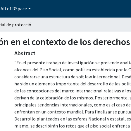
All of DSpace
El piso social de protección en el contexto de los derechos humanos
ción en el contexto de los derech
Abstract
"En el presente trabajo de investigación se pretende anal
alcances del Piso Social, como política establecida por la O
considerarse una estructura de soft law internacional. Desd
ha sido un elemento importante del desarrollo de las políti
de las concepciones del marco internacional relativas a lo
derivan de la celebración de los mismos. Posteriormente, se
principales tendencias internacionales, como es el caso d
enfrentan en un contexto mundial. Para finalizar se puntua
Desarrollo planteados en las esferas Nacional y estatal, e
mismo, se describirán los retos que el piso social enfrenta