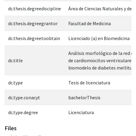
dc.thesis.degreediscipline
Área de Ciencias Naturales y de l
dc.thesis.degreegrantor
Facultad de Medicina
dc.thesis.degreetoobtain
Licenciado (a) en Biomedicina
Análisis morfológico de la red de
dc.title
de cardiomiocitos ventriculares 
biomodelo de diabetes mellitus 
dc.type
Tesis de licenciatura
dc.type.conacyt
bachelorThesis
dc.type.degree
Licenciatura
Files