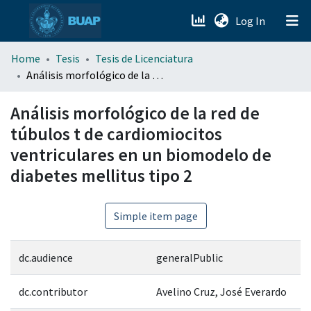
(current)
Log In
menu.section.about_menu
Home
Tesis
Tesis de Licenciatura
Análisis morfológico de la red de túbulos t de cardiomiocitos ventriculares en un biomodelo de diabetes mellitus tipo 2
All of DSpace
Análisis morfológico de la red de
túbulos t de cardiomiocitos
ventriculares en un biomodelo de
diabetes mellitus tipo 2
Simple item page
dc.audience
generalPublic
dc.contributor
Avelino Cruz, José Everardo