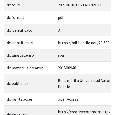
dc.folio
20210610160214-3269-TL
dc.format
pdf
dc.identificator
3
dc.identifier.uri
https://hdl.handle.net/20.500.1
dc.language.iso
spa
dc.matricula.creator
201508948
Benemérita Universidad Autóno
dc.publisher
Puebla
dc.rights.acces
openAccess
http://creativecommons.org/lic
dc.rights.uri