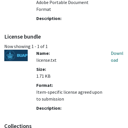
Adobe Portable Document
Format
Description:
License bundle
Now showing
1 - 1 of 1
Name:
Downl
license.txt
oad
Size:
1.71 KB
Format:
Item-specific license agreed upon
to submission
Description:
Collections