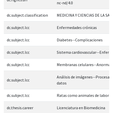
nc-nd/4.0
dc.subject.classification
MEDICINA Y CIENCIAS DE LA SAL
dc.subject.lcc
Enfermedades crónicas
dc.subject.lcc
Diabetes--Complicaciones
dc.subject.lcc
Sistema cardiovascular--Enfer
dc.subject.lcc
Membranas celulares--Anormali
Análisis de imágenes--Procesam
dc.subject.lcc
datos
dc.subject.lcc
Ratas como animales de laborat
dc.thesis.career
Licenciatura en Biomedicina