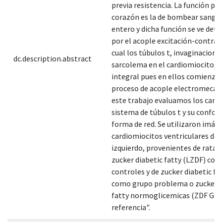
previa resistencia. La función pri
corazón es la de bombear sangre
entero y dicha función se ve det
por el acople excitación-contrac
cual los túbulos t, invaginacione
dc.description.abstract
sarcolema en el cardiomiocito, 
integral pues en ellos comienza 
proceso de acople electromecáni
este trabajo evaluamos los camb
sistema de túbulos t y su confo
forma de red. Se utilizaron imág
cardiomiocitos ventriculares de
izquierdo, provenientes de ratas,
zucker diabetic fatty (LZDF) co
controles y de zucker diabetic fa
como grupo problema o zucker d
fatty normoglicemicas (ZDF GN
referencia".