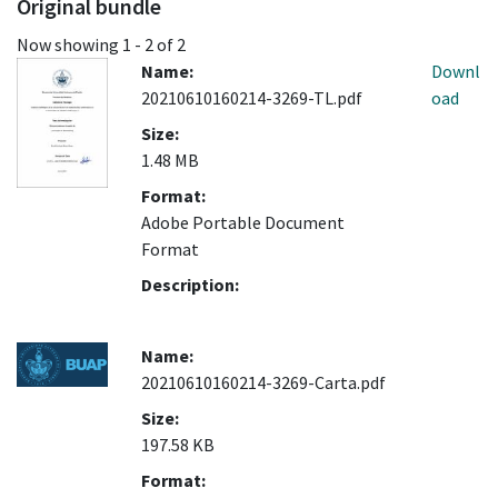
Original bundle
Now showing
1 - 2 of 2
Name:
Downl
20210610160214-3269-TL.pdf
oad
Size:
1.48 MB
Format:
Adobe Portable Document
Format
Description:
Name:
20210610160214-3269-Carta.pdf
Size:
197.58 KB
Format: