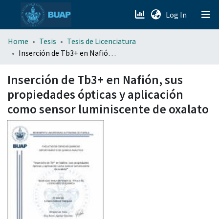
(current)
Log In
menu.section.about_menu
Home
Tesis
Tesis de Licenciatura
Inserción de Tb3+ en Nafión, sus propiedades ópticas y aplicación como sensor luminiscente de oxalato
All of DSpace
Inserción de Tb3+ en Nafión, sus
propiedades ópticas y aplicación
como sensor luminiscente de oxalato