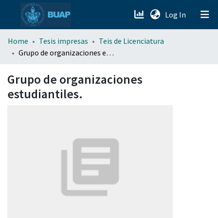
(current)
Log In
menu.section.about_menu
Home
Tesis impresas
Teis de Licenciatura
Grupo de organizaciones estudiantiles.
All of DSpace
Grupo de organizaciones
estudiantiles.