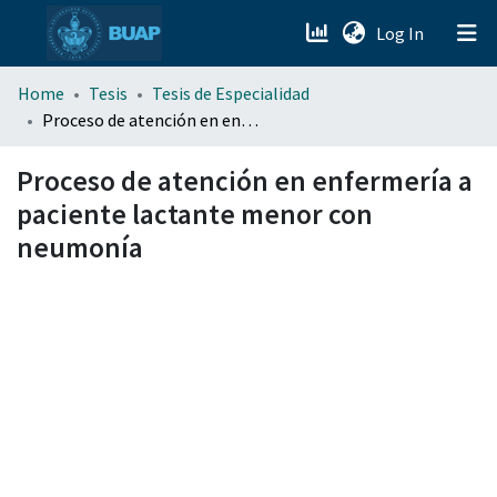
(current)
Log In
menu.section.about_menu
Home
Tesis
Tesis de Especialidad
Proceso de atención en enfermería a paciente lactante menor con neumonía
All of DSpace
Proceso de atención en enfermería a
paciente lactante menor con
neumonía