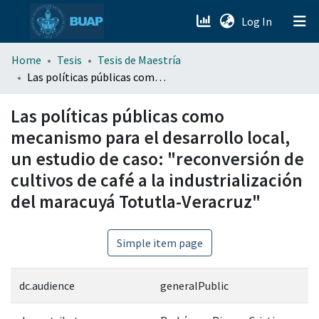
(current)
Log In
menu.section.about_menu
Home
Tesis
Tesis de Maestría
Las políticas públicas como mecanismo para el desarrollo local, un estudio de caso: "reconversión de cultivos de café a la industrialización del maracuyá Totutla-Veracruz"
All of DSpace
Las políticas públicas como
mecanismo para el desarrollo local,
un estudio de caso: "reconversión de
cultivos de café a la industrialización
del maracuyá Totutla-Veracruz"
Simple item page
dc.audience
generalPublic