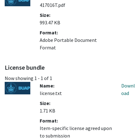
417016T.pdf
Size:
993.47 KB
Format:
Adobe Portable Document
Format
License bundle
Now showing
1 - 1 of 1
Name:
Downl
license.txt
oad
Size:
1.71 KB
Format:
Item-specific license agreed upon
to submission