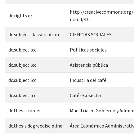
http://creativecommons.org/lic
dc.rights.uri
nc-nd/4.0
dc.subject.classification
CIENCIAS SOCIALES
dc.subject.lcc
Políticas sociales
dc.subject.lcc
Asistencia pública
dc.subject.lcc
Industria del café
dc.subject.lcc
Café--Cosecha
dc.thesis.career
Maestría en Gobierno y Administ
dc.thesis.degreediscipline
Área Económico Administrativa