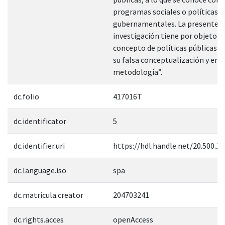
programas sociales o políticas
gubernamentales. La presente
investigación tiene por objeto ex
concepto de políticas públicas a
su falsa conceptualización y err
metodología”.
dc.folio
417016T
dc.identificator
5
dc.identifier.uri
https://hdl.handle.net/20.500.1
dc.language.iso
spa
dc.matricula.creator
204703241
dc.rights.acces
openAccess