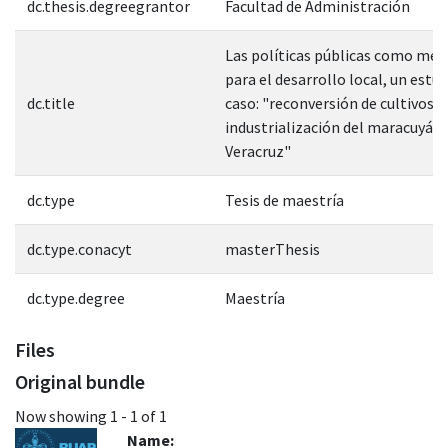
dc.thesis.degreegrantor
Facultad de Administración
Las políticas públicas como me
para el desarrollo local, un estud
dc.title
caso: "reconversión de cultivos de
industrialización del maracuyá T
Veracruz"
dc.type
Tesis de maestría
dc.type.conacyt
masterThesis
dc.type.degree
Maestría
Files
Original bundle
Now showing
1 - 1 of 1
Name: