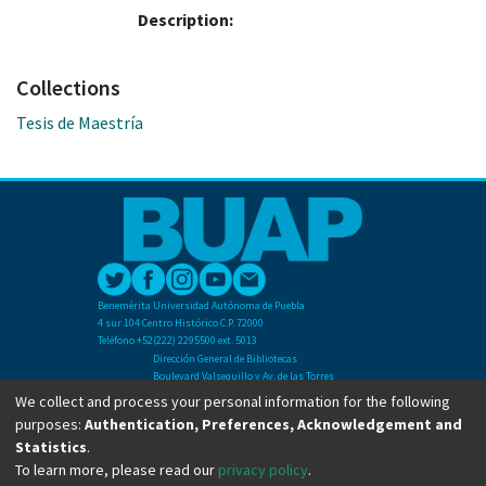
Description:
Collections
Tesis de Maestría
Benemérita Universidad Autónoma de Puebla
4 sur 104 Centro Histórico C.P. 72000
Teléfono +52(222) 2295500 ext. 5013
Dirección General de Bibliotecas
Boulevard Valsequillo y Av. de las Torres
Ciudad Universitaria. Col. San Manuel
We collect and process your personal information for the following
C.P. 72570
purposes:
Authentication, Preferences, Acknowledgement and
Teléfono +52 (222) 2295500 Ext 2901
Statistics
.
To learn more, please read our
privacy policy
.