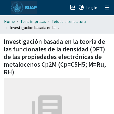
(current)
Log In
menu.section.about_menu
Home
Tesis impresas
Teis de Licenciatura
Investigación basada en la teoría de las funcionales de la densidad (DFT) de las propiedades electrónicas de metalocenos Cp2M (Cp=C5H5; M=Ru, RH)
All of DSpace
Investigación basada en la teoría de
las funcionales de la densidad (DFT)
de las propiedades electrónicas de
metalocenos Cp2M (Cp=C5H5; M=Ru,
RH)