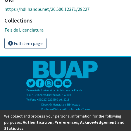
https://hdl.handle.net/20.500.12371/29227
Collections
Teis de Licenciatura
Full item page
Benemérita Universidad Autónoma de Puebla
4 sur 104 Centro Histórico C.P. 72000
Teléfono +52(222) 2295500 ext. 5013
Dirección General de Bibliotecas
Boulevard Valsequillo y Av. de las Torres
Ciudad Universitaria. Col. San Manuel
We collect and process your personal information for the following
C.P. 72570
purposes:
Authentication, Preferences, Acknowledgement and
Teléfono +52 (222) 2295500 Ext 2901
Statistics
.