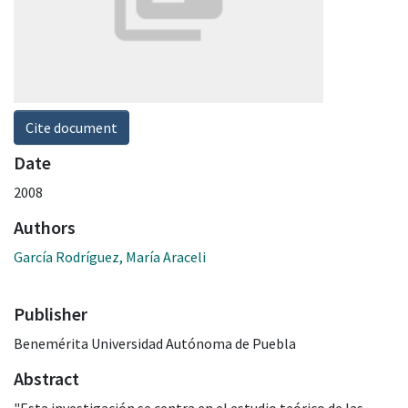
Cite document
Date
2008
Authors
García Rodríguez, María Araceli
Publisher
Benemérita Universidad Autónoma de Puebla
Abstract
"Esta investigación se centra en el estudio teórico de las