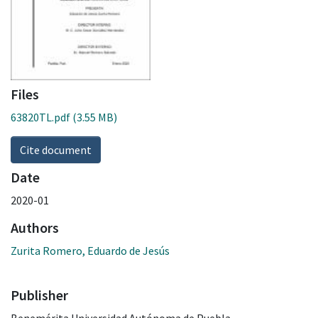
Files
63820TL.pdf
(3.55 MB)
Cite document
Date
2020-01
Authors
Zurita Romero, Eduardo de Jesús
Publisher
Benemérita Universidad Autónoma de Puebla