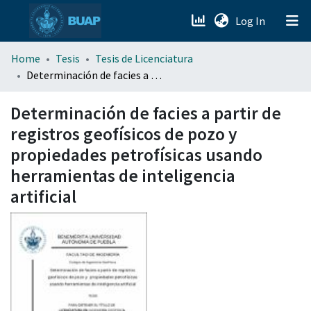
(current)
Log In
menu.section.about_menu
Home
Tesis
Tesis de Licenciatura
Determinación de facies a partir de registros geofísicos de pozo y propiedades petrofísicas usando herramientas de inteligencia artificial
All of DSpace
Determinación de facies a partir de
registros geofísicos de pozo y
propiedades petrofísicas usando
herramientas de inteligencia
artificial