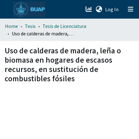
(current)
Log In
menu.section.about_menu
Home
Tesis
Tesis de Licenciatura
Uso de calderas de madera, leña o biomasa en hogares de escasos recursos, en sustitución de combustibles fósiles
All of DSpace
Uso de calderas de madera, leña o
biomasa en hogares de escasos
recursos, en sustitución de
combustibles fósiles