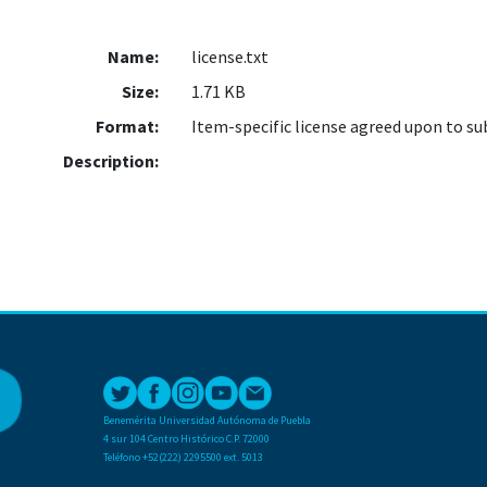
Name:
license.txt
Size:
1.71 KB
Format:
Item-specific license agreed upon to s
Description:
Benemérita Universidad Autónoma de Puebla
4 sur 104 Centro Histórico C.P. 72000
Teléfono +52(222) 2295500 ext. 5013