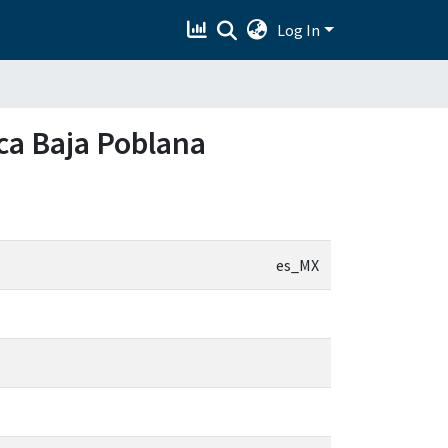
Log In
eca Baja Poblana
es_MX