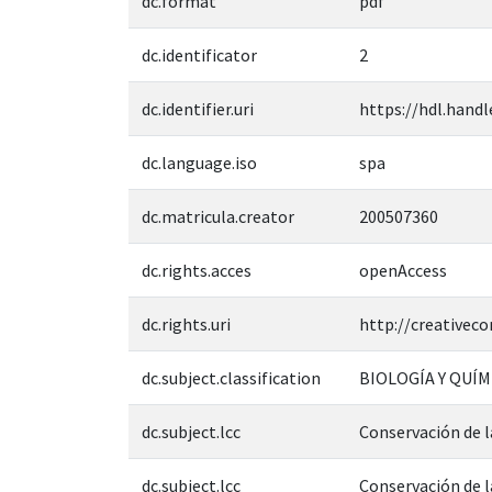
dc.format
pdf
dc.identificator
2
dc.identifier.uri
https://hdl.handl
dc.language.iso
spa
dc.matricula.creator
200507360
dc.rights.acces
openAccess
dc.rights.uri
http://creativec
dc.subject.classification
BIOLOGÍA Y QUÍM
dc.subject.lcc
Conservación de l
dc.subject.lcc
Conservación de la