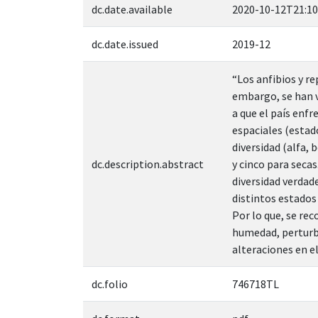
dc.date.available
2020-10-12T21:10
dc.date.issued
2019-12
“Los anfibios y r
embargo, se han v
a que el país enfr
espaciales (estad
diversidad (alfa, 
dc.description.abstract
y cinco para secas
diversidad verdad
distintos estados
Por lo que, se re
humedad, perturba
alteraciones en el
dc.folio
746718TL