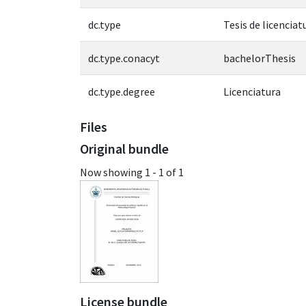
dc.type
Tesis de licenciat
dc.type.conacyt
bachelorThesis
dc.type.degree
Licenciatura
Files
Original bundle
Now showing
1 - 1 of 1
License bundle