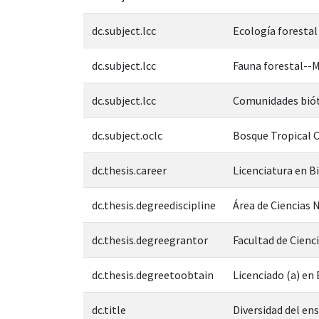
dc.subject.lcc
Ecología forestal
dc.subject.lcc
Fauna forestal--
dc.subject.lcc
Comunidades biót
dc.subject.oclc
Bosque Tropical C
dc.thesis.career
Licenciatura en B
dc.thesis.degreediscipline
Área de Ciencias N
dc.thesis.degreegrantor
Facultad de Cienc
dc.thesis.degreetoobtain
Licenciado (a) en
dc.title
Diversidad del en