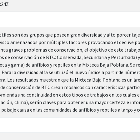
:24Z
eptiles son dos grupos que poseen gran diversidad y alto porcenta
isto amenazados por múltiples factores provocando el declive pob
enta graves problemas de conservación, el objetivo de este trabajo
os de conservación de BTC: Conservada, Secundaria y Perturbada) y 
beta y gama) de anfibios y reptiles en la Mixteca Baja Poblana. Se re
. Para la diversidad alfa se utilizó el nuevo índice a partir de núm
era. Los resultados muestran que la Mixteca Baja Poblana es un ár
 de conservación de BTC crean mosaicos con características partic
comienda una continuidad en estos tipos de trabajos en los cuales
ción, clima), serán claves para obtener una mayor certeza e infor
 paisaje causa en las comunidades de anfibios y reptiles a largo y c