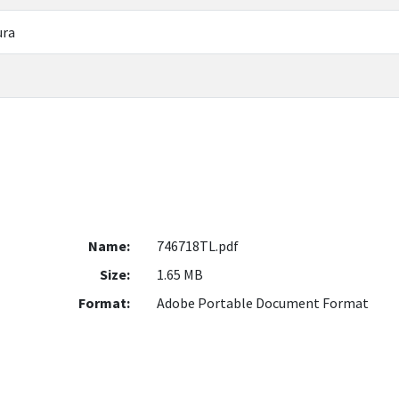
ura
Name:
746718TL.pdf
Size:
1.65 MB
Format:
Adobe Portable Document Format