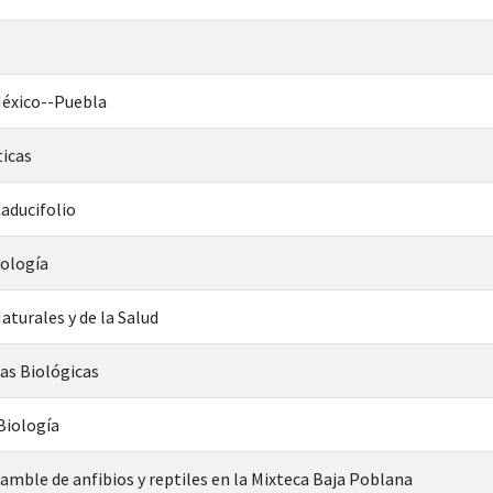
México--Puebla
icas
aducifolio
iología
aturales y de la Salud
ias Biológicas
 Biología
samble de anfibios y reptiles en la Mixteca Baja Poblana