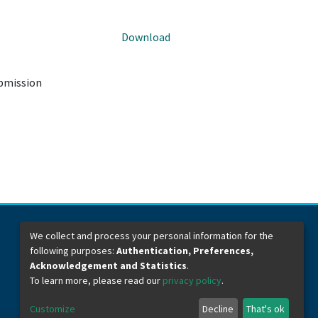
Download
ubmission
We collect and process your personal information for the
following purposes:
Authentication, Preferences,
Dirección General de Bibliotecas
Boulevard Valsequillo y Av. de las Torres
Acknowledgement and Statistics
.
Ciudad Universitaria. Col. San Manuel
To learn more, please read our
privacy policy
.
C.P. 72570
Teléfono +52 (222) 2295500 Ext 2901
Customize
Decline
That's ok