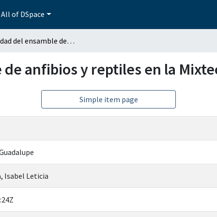
All of DSpace
Diversidad del ensamble de anfibios y reptiles en la Mixteca Baja Poblana
de anfibios y reptiles en la Mixt
Simple item page
 Guadalupe
 Isabel Leticia
:24Z