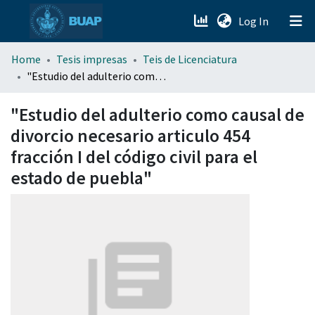
(current)
Log In
menu.section.about_menu
Home
Tesis impresas
Teis de Licenciatura
"Estudio del adulterio como causal de divorcio necesario articulo 454 fracción I del código civil para el estado de puebla"
All of DSpace
"Estudio del adulterio como causal de
divorcio necesario articulo 454
fracción I del código civil para el
estado de puebla"