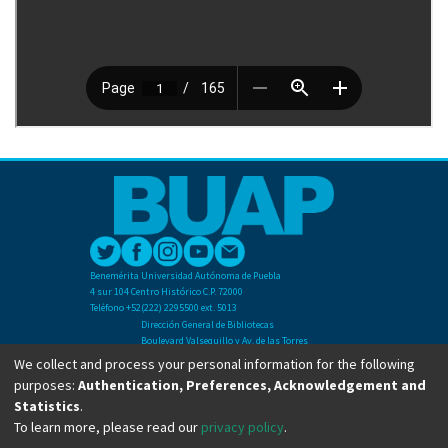
Benemérita Universidad Autónoma de Puebla
4 sur 104 Centro Histórico C.P. 72000
Teléfono +52(222) 2295500 ext. 5013
Dirección General de Bibliotecas
Boulevard Valsequillo y Av. de las Torres
Ciudad Universitaria. Col. San Manuel
We collect and process your personal information for the following
C.P. 72570
purposes:
Authentication, Preferences, Acknowledgement and
Teléfono +52 (222) 2295500 Ext 2901
Statistics
.
To learn more, please read our
privacy policy
.