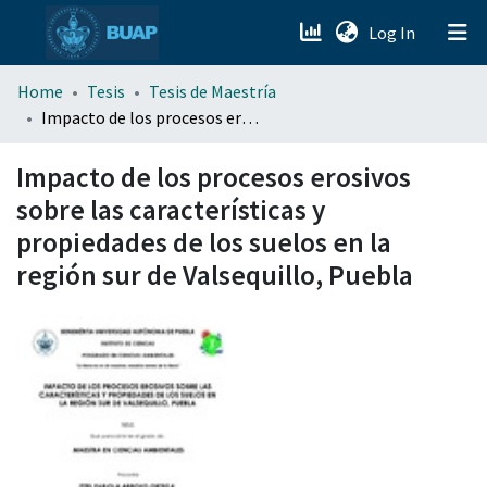
(current)
Log In
menu.section.about_menu
Home
Tesis
Tesis de Maestría
Impacto de los procesos erosivos sobre las características y propiedades de los suelos en la región sur de Valsequillo, Puebla
All of DSpace
Impacto de los procesos erosivos
sobre las características y
propiedades de los suelos en la
región sur de Valsequillo, Puebla