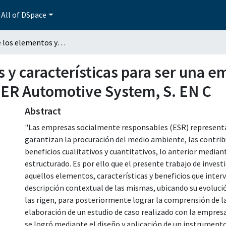
All of DSpace
Análisis de los elementos y características para ser una empresa socialmente responsable. Caso: KAYSER Automotive System, S. EN C
s y características para ser una 
SER Automotive System, S. EN C
Abstract
"Las empresas socialmente responsables (ESR) representa
garantizan la procuración del medio ambiente, las contribu
beneficios cualitativos y cuantitativos, lo anterior media
estructurado. Es por ello que el presente trabajo de invest
aquellos elementos, características y beneficios que inter
descripción contextual de las mismas, ubicando su evolució
las rigen, para posteriormente lograr la comprensión de la 
elaboración de un estudio de caso realizado con la empre
se logró mediante el diseño y aplicación de un instrument