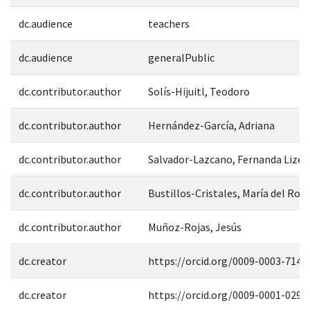
dc.audience
teachers
dc.audience
generalPublic
dc.contributor.author
Solís-Hijuitl, Teodoro
dc.contributor.author
Hernández-García, Adriana
dc.contributor.author
Salvador-Lazcano, Fernanda Lizet
dc.contributor.author
Bustillos-Cristales, María del Rocí
dc.contributor.author
Muñoz-Rojas, Jesús
dc.creator
https://orcid.org/0009-0003-7143
dc.creator
https://orcid.org/0009-0001-0296