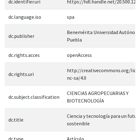
dc.identifier.uri
https://hdl.handle.net/20.500.12
dc.language.iso
spa
Benemérita Universidad Autónom
dc.publisher
Puebla
dc.rights.acces
openAccess
http://creativecommons.org/lice
dc.rights.uri
nc-sa/4.0
CIENCIAS AGROPECUARIAS Y
dc.subject.classification
BIOTECNOLOGÍA
Ciencia y tecnología para un futur
dc.title
sostenible
dc.type
Artículo