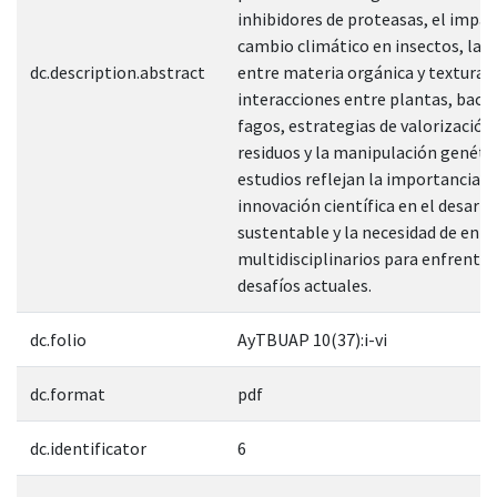
inhibidores de proteasas, el impac
cambio climático en insectos, la r
dc.description.abstract
entre materia orgánica y textura d
interacciones entre plantas, bacte
fagos, estrategias de valorización
residuos y la manipulación genétic
estudios reflejan la importancia de
innovación científica en el desarro
sustentable y la necesidad de enf
multidisciplinarios para enfrentar
desafíos actuales.
dc.folio
AyTBUAP 10(37):i-vi
dc.format
pdf
dc.identificator
6