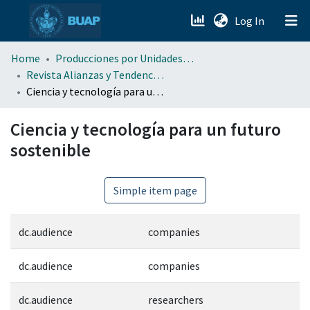
(current)
Log In
menu.section.about_menu
Home
Producciones por Unidades Académicas
Revista Alianzas y Tendencias BUAP (AyTBUAP)
Ciencia y tecnología para un futuro sostenible
All of DSpace
Ciencia y tecnología para un futuro
sostenible
Simple item page
dc.audience
companies
dc.audience
companies
dc.audience
researchers