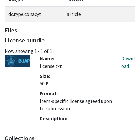
dc.type.conacyt
article
Files
License bundle
Now showing
1 - 1 of 1
Name:
Downl
license.txt
oad
Size:
50 B
Format:
Item-specific license agreed upon
to submission
Description:
Collections