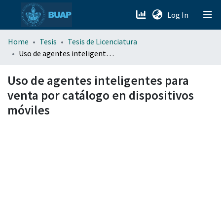
(current)
Log In
menu.section.about_menu
Home
Tesis
Tesis de Licenciatura
Uso de agentes inteligentes para venta por catálogo en dispositivos móviles
All of DSpace
Uso de agentes inteligentes para
venta por catálogo en dispositivos
móviles