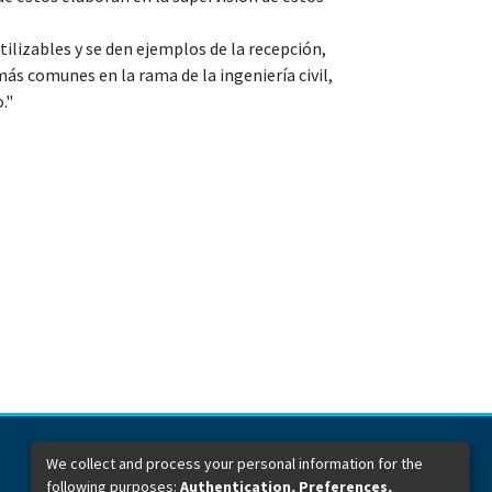
tilizables y se den ejemplos de la recepción,
s comunes en la rama de la ingeniería civil,
."
We collect and process your personal information for the
following purposes:
Authentication, Preferences,
Dirección General de Bibliotecas