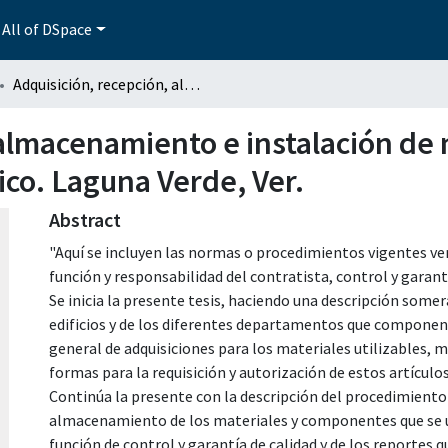
All of DSpace
Adquisición, recepción, almacenamiento e instalación de materiales utilizables en el proyecto nucleoeléctrico. Laguna Verde, Ver.
almacenamiento e instalación de m
ico. Laguna Verde, Ver.
Abstract
"Aquí se incluyen las normas o procedimientos vigentes verá
función y responsabilidad del contratista, control y garantí
Se inicia la presente tesis, haciendo una descripción somera
edificios y de los diferentes departamentos que componen 
general de adquisiciones para los materiales utilizables, 
formas para la requisición y autorización de estos artículos
Continúa la presente con la descripción del procedimiento
almacenamiento de los materiales y componentes que se ut
función de control y garantía de calidad y de los reportes 