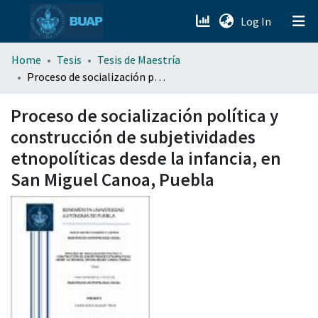
(current)
Log In
menu.section.about_menu
Home
Tesis
Tesis de Maestría
Proceso de socialización política y construcción de subjetividades etnopolíticas desde la infancia, en San Miguel Canoa, Puebla
All of DSpace
Proceso de socialización política y
construcción de subjetividades
etnopolíticas desde la infancia, en
San Miguel Canoa, Puebla