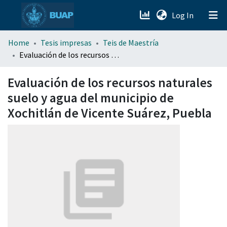
(current)
Log In
menu.section.about_menu
Home
Tesis impresas
Teis de Maestría
Evaluación de los recursos naturales suelo y agua del municipio de Xochitlán de Vicente Suárez, Puebla
All of DSpace
Evaluación de los recursos naturales
suelo y agua del municipio de
Xochitlán de Vicente Suárez, Puebla