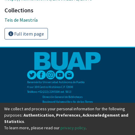
Collections
Teis de Maestría
Full item page
Benemérita Universidad Autónoma de Puebla
4 sur 104 Centro Histórico C.P. 72000
Teléfono +52(222) 2295500 ext. 5013
Dirección General de Bibliotecas
Boulevard Valsequillo y Av. de las Torres
Ciudad Universitaria. Col. San Manuel
We collect and process your personal information for the following
C.P. 72570
purposes:
Authentication, Preferences, Acknowledgement and
Teléfono +52 (222) 2295500 Ext 2901
Statistics
.
To learn more, please read our
privacy policy
.