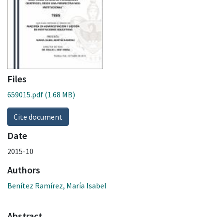
Files
659015.pdf
(1.68 MB)
Cite document
Date
2015-10
Authors
Benítez Ramírez, María Isabel
Abstract