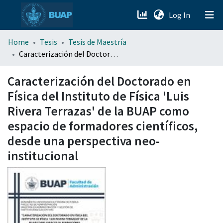
(current)
Log In
menu.section.about_menu
Home
Tesis
Tesis de Maestría
Caracterización del Doctorado en Física del Instituto de Física 'Luis Rivera Terrazas' de la BUAP como espacio de formadores científicos, desde una perspectiva neo-institucional
All of DSpace
Caracterización del Doctorado en
Física del Instituto de Física 'Luis
Rivera Terrazas' de la BUAP como
espacio de formadores científicos,
desde una perspectiva neo-
institucional