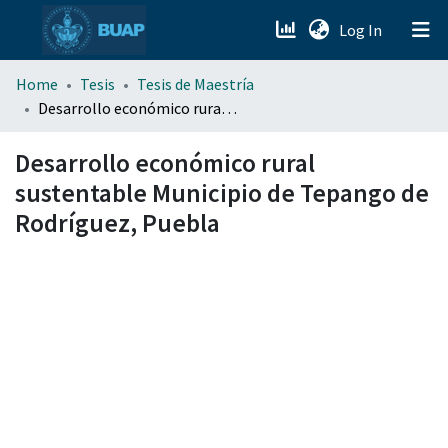
(current)
Log In
menu.section.about_menu
Home
Tesis
Tesis de Maestría
Desarrollo económico rural sustentable Municipio de Tepango de Rodríguez, Puebla
All of DSpace
Desarrollo económico rural
sustentable Municipio de Tepango de
Rodríguez, Puebla