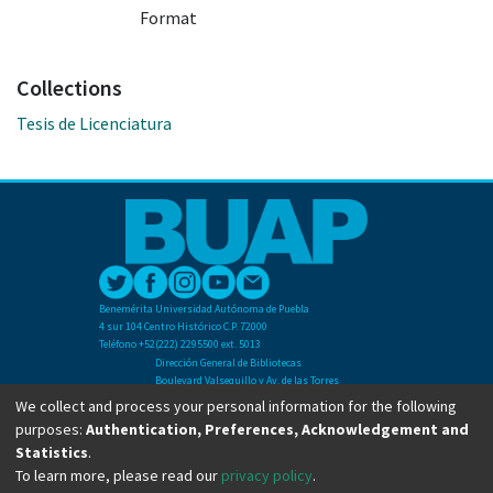
Format
Collections
Tesis de Licenciatura
Benemérita Universidad Autónoma de Puebla
4 sur 104 Centro Histórico C.P. 72000
Teléfono +52(222) 2295500 ext. 5013
Dirección General de Bibliotecas
Boulevard Valsequillo y Av. de las Torres
Ciudad Universitaria. Col. San Manuel
We collect and process your personal information for the following
C.P. 72570
purposes:
Authentication, Preferences, Acknowledgement and
Teléfono +52 (222) 2295500 Ext 2901
Statistics
.
To learn more, please read our
privacy policy
.