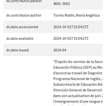
dc.contributor.advisor
4691-3692
dc.contributor.author
Torres Madín, María Angélica
dc.date.accessioned
2024-10-02T15:04:27Z
dc.date.available
2024-10-02T15:04:27Z
dc.date.issued
2024-04
"D’après les normes de la Secret
Educación Pública (SEP) au Mexiq
d’accord au travail de Diagnóstic
Programa Nacional de Inglés, de
Subsecretaría de Educación Básic
Dirección General de Desarrollo C
dans son actualisation de juin 20
l’enseignement d’une langue ét