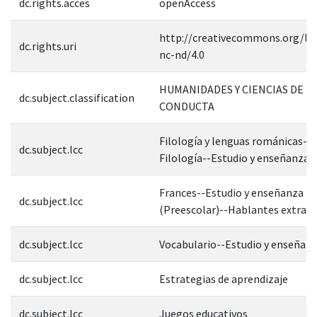
dc.rights.acces
openAccess
http://creativecommons.org/lic
dc.rights.uri
nc-nd/4.0
HUMANIDADES Y CIENCIAS DE L
dc.subject.classification
CONDUCTA
Filología y lenguas románicas--
dc.subject.lcc
Filología--Estudio y enseñanza
Frances--Estudio y enseñanza
dc.subject.lcc
(Preescolar)--Hablantes extranj
dc.subject.lcc
Vocabulario--Estudio y enseñan
dc.subject.lcc
Estrategias de aprendizaje
dc.subject.lcc
Juegos educativos