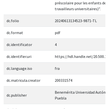
préscolaire pour les enfants des
travailleurs universitaires)".
dc.folio
20240613134523-9871-TL
dc.format
pdf
dc.identificator
4
dc.identifier.uri
https://hdl.handle.net/20.500.1
dc.language.iso
fra
dc.matricula.creator
200331574
Benemérita Universidad Autóno
dc.publisher
Puebla