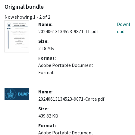
Original bundle
Now showing
1 - 2 of 2
Name:
Downl
20240613134523-9871-TL.pdf
oad
Size:
2.18 MB
Format:
Adobe Portable Document
Format
Name:
20240613134523-9871-Carta.pdf
Size:
439.82 KB
Format:
Adobe Portable Document