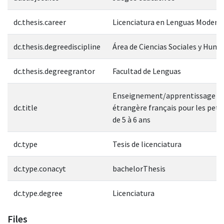
dc.thesis.career
Licenciatura en Lenguas Modern
dc.thesis.degreediscipline
Área de Ciencias Sociales y Hum
dc.thesis.degreegrantor
Facultad de Lenguas
Enseignement/apprentissage de
dc.title
étrangère français pour les peti
de 5 à 6 ans
dc.type
Tesis de licenciatura
dc.type.conacyt
bachelorThesis
dc.type.degree
Licenciatura
Files