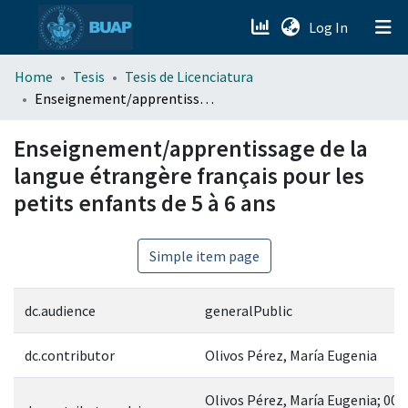
(current)
Log In
menu.section.about_menu
Home
Tesis
Tesis de Licenciatura
Enseignement/apprentissage de la langue étrangère français pour les petits enfants de 5 à 6 ans
All of DSpace
Enseignement/apprentissage de la
langue étrangère français pour les
petits enfants de 5 à 6 ans
Simple item page
dc.audience
generalPublic
dc.contributor
Olivos Pérez, María Eugenia
Olivos Pérez, María Eugenia; 00