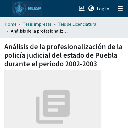
(current)
Log In
menu.section.about_menu
Home
Tesis impresas
Teis de Licenciatura
Análisis de la profesionalización de la policía judicial del estado de Puebla durante el periodo 2002-2003
All of DSpace
Análisis de la profesionalización de la
policía judicial del estado de Puebla
durante el periodo 2002-2003