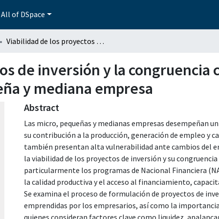
All of DSpace
Viabilidad de los proyectos de inversión y la congruencia con los sistemas de apoyo en la micro, pequeña y mediana empresa
tos de inversión y la congruencia 
ueña y mediana empresa
Abstract
Las micro, pequeñas y medianas empresas desempeñan un 
su contribución a la producción, generación de empleo y c
también presentan alta vulnerabilidad ante cambios del e
la viabilidad de los proyectos de inversión y su congruenci
particularmente los programas de Nacional Financiera (NAF
la calidad productiva y el acceso al financiamiento, capaci
Se examina el proceso de formulación de proyectos de inv
emprendidas por los empresarios, así como la importancia 
quienes consideran factores clave como liquidez, apalanca