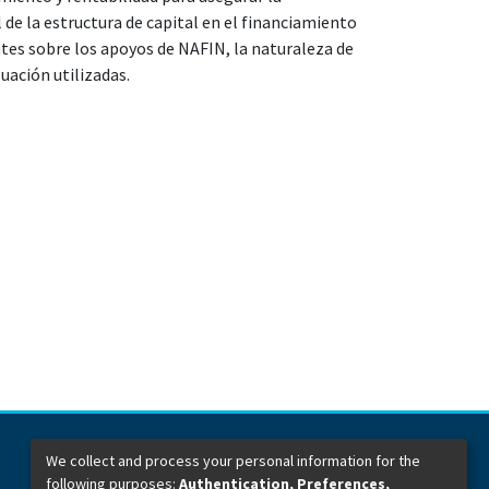
 de la estructura de capital en el financiamiento
ntes sobre los apoyos de NAFIN, la naturaleza de
luación utilizadas.
We collect and process your personal information for the
following purposes:
Authentication, Preferences,
Dirección General de Bibliotecas