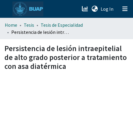
(current)
Log In
menu.section.about_menu
Home
Tesis
Tesis de Especialidad
Persistencia de lesión intraepitelial de alto grado posterior a tratamiento con asa diatérmica
All of DSpace
Persistencia de lesión intraepitelial
de alto grado posterior a tratamiento
con asa diatérmica