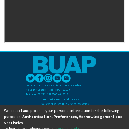
Benemérita Universidad Autónoma de Puebla
4 sur 104 Centro Histórico C.P. 72000
Teléfono +52(222) 2295500 ext. 5013
Dirección General de Bibliotecas
Boulevard Valsequillo y Av. de las Torres
Ciudad Universitaria. Col. San Manuel
We collect and process your personal information for the following
C.P. 72570
purposes:
Authentication, Preferences, Acknowledgement and
Teléfono +52 (222) 2295500 Ext 2901
Statistics
.
To learn more, please read our
privacy policy
.