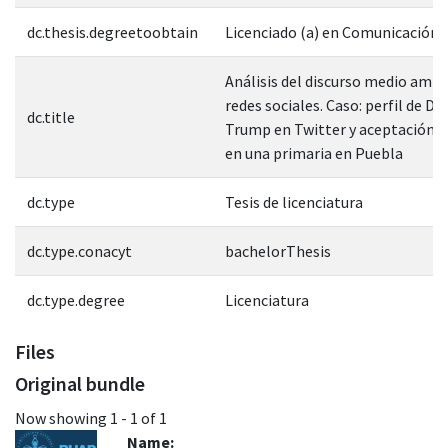
dc.thesis.degreetoobtain
Licenciado (a) en Comunicación
Análisis del discurso medio ambi
redes sociales. Caso: perfil de Do
dc.title
Trump en Twitter y aceptación e
en una primaria en Puebla
dc.type
Tesis de licenciatura
dc.type.conacyt
bachelorThesis
dc.type.degree
Licenciatura
Files
Original bundle
Now showing
1 - 1 of 1
Name: