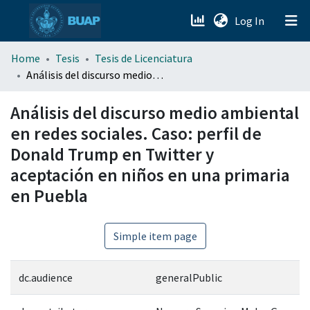
(current)
Log In
menu.section.about_menu
Home
Tesis
Tesis de Licenciatura
Análisis del discurso medio ambiental en redes sociales. Caso: perfil de Donald Trump en Twitter y aceptación en niños en una primaria en Puebla
All of DSpace
Análisis del discurso medio ambiental
en redes sociales. Caso: perfil de
Donald Trump en Twitter y
aceptación en niños en una primaria
en Puebla
Simple item page
dc.audience
generalPublic