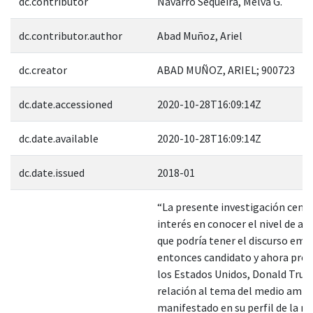
dc.contributor
Navarro Sequeira, Melva G.
dc.contributor.author
Abad Muñoz, Ariel
dc.creator
ABAD MUÑOZ, ARIEL; 900723
dc.date.accessioned
2020-10-28T16:09:14Z
dc.date.available
2020-10-28T16:09:14Z
dc.date.issued
2018-01
“La presente investigación centr
interés en conocer el nivel de ac
que podría tener el discurso emit
entonces candidato y ahora pres
los Estados Unidos, Donald Trum
relación al tema del medio amb
manifestado en su perfil de la re