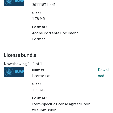
301118TL.pdf
Size:
1.78 MB
Format:
Adobe Portable Document
Format
License bundle
Now showing
1 - 1 of 1
Name:
Downl
license.txt
oad
Size:
1.71 KB
Format:
Item-specific license agreed upon
to submission