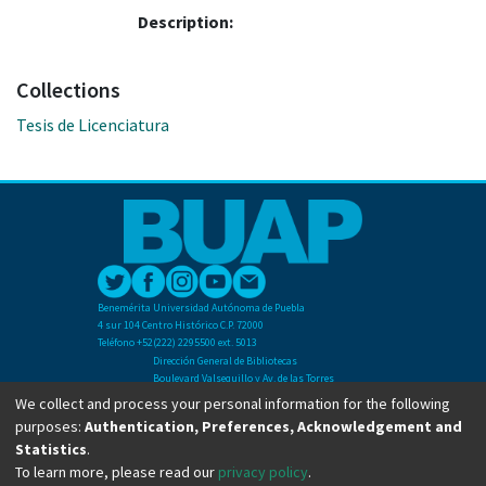
Description:
Collections
Tesis de Licenciatura
Benemérita Universidad Autónoma de Puebla
4 sur 104 Centro Histórico C.P. 72000
Teléfono +52(222) 2295500 ext. 5013
Dirección General de Bibliotecas
Boulevard Valsequillo y Av. de las Torres
Ciudad Universitaria. Col. San Manuel
We collect and process your personal information for the following
C.P. 72570
purposes:
Authentication, Preferences, Acknowledgement and
Teléfono +52 (222) 2295500 Ext 2901
Statistics
.
To learn more, please read our
privacy policy
.