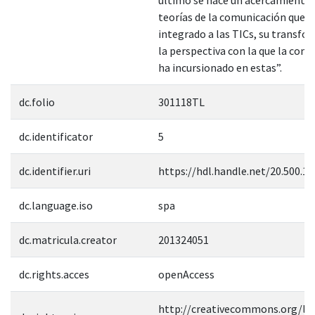
teorías de la comunicación que 
integrado a las TICs, su transfo
la perspectiva con la que la com
ha incursionado en estas”.
dc.folio
301118TL
dc.identificator
5
dc.identifier.uri
https://hdl.handle.net/20.500.1
dc.language.iso
spa
dc.matricula.creator
201324051
dc.rights.acces
openAccess
http://creativecommons.org/lic