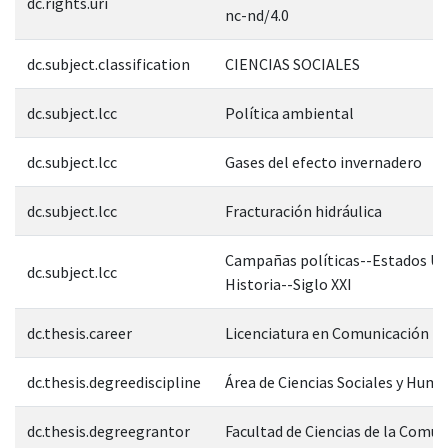
dc.rights.uri
nc-nd/4.0
dc.subject.classification
CIENCIAS SOCIALES
dc.subject.lcc
Política ambiental
dc.subject.lcc
Gases del efecto invernadero
dc.subject.lcc
Fracturación hidráulica
Campañas políticas--Estados Un
dc.subject.lcc
Historia--Siglo XXI
dc.thesis.career
Licenciatura en Comunicación
dc.thesis.degreediscipline
Área de Ciencias Sociales y Hum
dc.thesis.degreegrantor
Facultad de Ciencias de la Comun