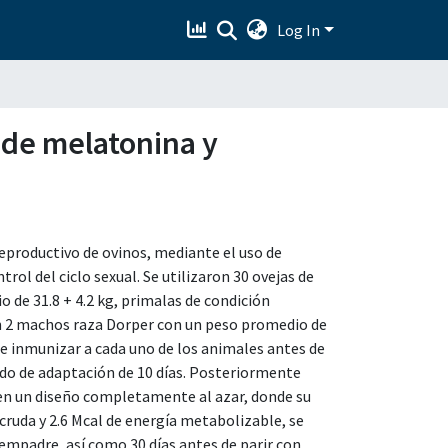
Log In
 de melatonina y
eproductivo de ovinos, mediante el uso de
l del ciclo sexual. Se utilizaron 30 ovejas de
 de 31.8 + 4.2 kg, primalas de condición
ron 2 machos raza Dorper con un peso promedio de
r e inmunizar a cada uno de los animales antes de
odo de adaptación de 10 días. Posteriormente
en un diseño completamente al azar, donde su
cruda y 2.6 Mcal de energía metabolizable, se
 empadre, así como 30 días antes de parir con