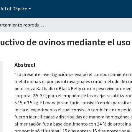
All of DSpace
Comportamiento reproductivo de ovinos mediante el uso de melatonina y esponjas intravaginales
ctivo de ovinos mediante el uso
Abstract
“La presente investigación se evaluó el comportamiento r
melatonina y esponjas intravaginales como método de contro
pelo cruza Kathadin x Black Belly con un peso vivo promedio
corporal 2.5-3.0; para el empadre de las ovejas se utiliza
57.5 + 3.5 kg. El manejo sanitario consistió en desparasita
inicia el experimento el cual consistió también en un peri
fueron identificadas y distribuidas de manera homogénea 
alimentación fue a base de alimento con 14 % de proteína 
proporcionó “flushing” 15 días antes y 15 días posterior al