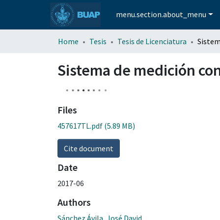
menu.section.about_menu
Home
Tesis
Tesis de Licenciatura
Sistema de medición con
Files
457617TL.pdf
(5.89 MB)
Cite document
Date
2017-06
Authors
Sánchez Ávila, José David