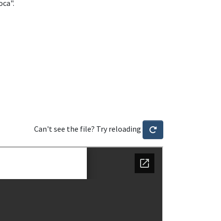
oca".
Can't see the file? Try reloading