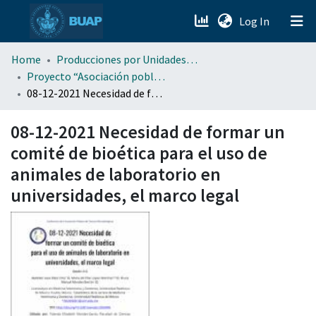
(current)
Log In
menu.section.about_menu
Home
Producciones por Unidades Académicas
Proyecto “Asociación poblana de Ciencias Microbiológicas” . (APCM)
08-12-2021 Necesidad de formar un comité de bioética para el uso de animales de laboratorio en universidades, el marco legal
All of DSpace
08-12-2021 Necesidad de formar un
comité de bioética para el uso de
animales de laboratorio en
universidades, el marco legal