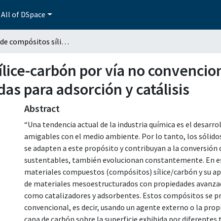
All of DSpace
Síntesis de compósitos sílice-carbón por vía no convencional: diseño de materiales con propiedades avanzadas para adsorción y catálisis
ílice-carbón por vía no convencio
s para adsorción y catálisis
Abstract
“Una tendencia actual de la industria química es el desarro
amigables con el medio ambiente. Por lo tanto, los sólido
se adapten a este propósito y contribuyan a la conversión d
sustentables, también evolucionan constantemente. En este
materiales compuestos (compósitos) sílice/carbón y su ap
de materiales mesoestructurados con propiedades avanzadas
como catalizadores y adsorbentes. Estos compósitos se pr
convencional, es decir, usando un agente externo o la pro
capa de carbón sobre la superficie exhibida por diferentes 