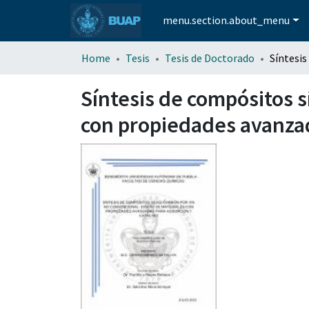
menu.section.about_menu
Home
Tesis
Tesis de Doctorado
Síntesis de compósitos s
con propiedades avanzada