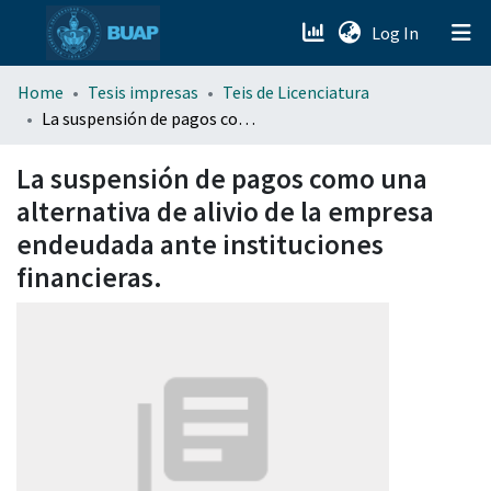
(current)
Log In
menu.section.about_menu
Home
Tesis impresas
Teis de Licenciatura
La suspensión de pagos como una alternativa de alivio de la empresa endeudada ante instituciones financieras.
All of DSpace
La suspensión de pagos como una
alternativa de alivio de la empresa
endeudada ante instituciones
financieras.