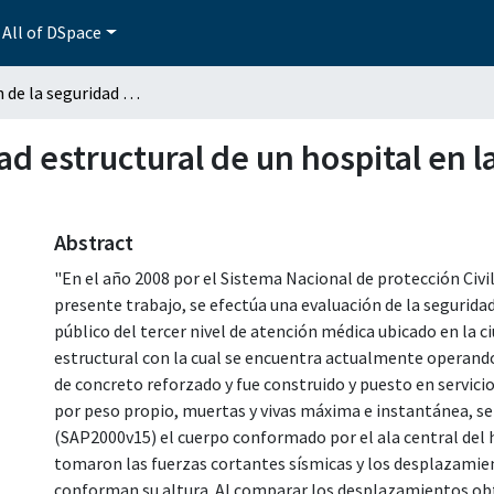
All of DSpace
Evaluación de la seguridad estructural de un hospital en la ciudad de Puebla, Puebla
ad estructural de un hospital en l
Abstract
"En el año 2008 por el Sistema Nacional de protección Civi
presente trabajo, se efectúa una evaluación de la seguridad
público del tercer nivel de atención médica ubicado en la 
estructural con la cual se encuentra actualmente operando.
de concreto reforzado y fue construido y puesto en servici
por peso propio, muertas y vivas máxima e instantánea, s
(SAP2000v15) el cuerpo conformado por el ala central del h
tomaron las fuerzas cortantes sísmicas y los desplazamien
conforman su altura. Al comparar los desplazamientos obte