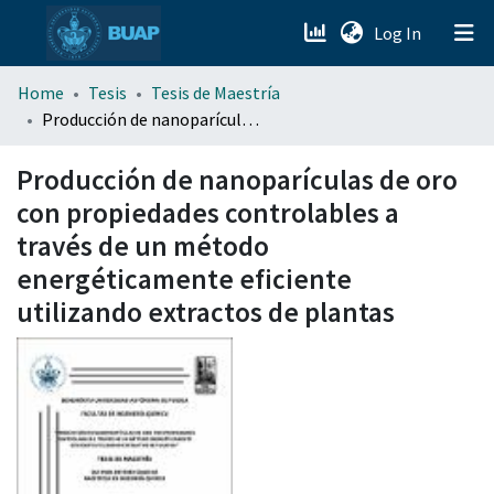
(current)
Log In
menu.section.about_menu
Home
Tesis
Tesis de Maestría
Producción de nanoparículas de oro con propiedades controlables a través de un método energéticamente eficiente utilizando extractos de plantas
All of DSpace
Producción de nanoparículas de oro
con propiedades controlables a
través de un método
energéticamente eficiente
utilizando extractos de plantas