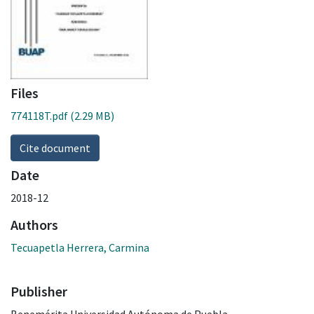
Files
774118T.pdf
(2.29 MB)
Cite document
Date
2018-12
Authors
Tecuapetla Herrera, Carmina
Publisher
Benemérita Universidad Autónoma de Puebla