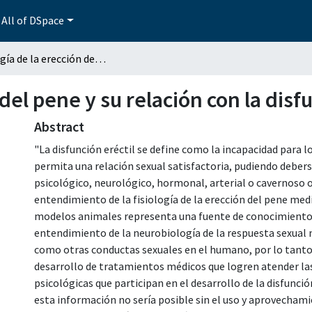
All of DSpace
Fisiología de la erección del pene y su relación con la disfunción eréctil
 del pene y su relación con la disf
Abstract
"La disfunción eréctil se define como la incapacidad para 
permita una relación sexual satisfactoria, pudiendo debers
psicológico, neurológico, hormonal, arterial o cavernoso o
entendimiento de la fisiología de la erección del pene med
modelos animales representa una fuente de conocimiento 
entendimiento de la neurobiología de la respuesta sexual ma
como otras conductas sexuales en el humano, por lo tanto
desarrollo de tratamientos médicos que logren atender la
psicológicas que participan en el desarrollo de la disfunción
esta información no sería posible sin el uso y aprovecha