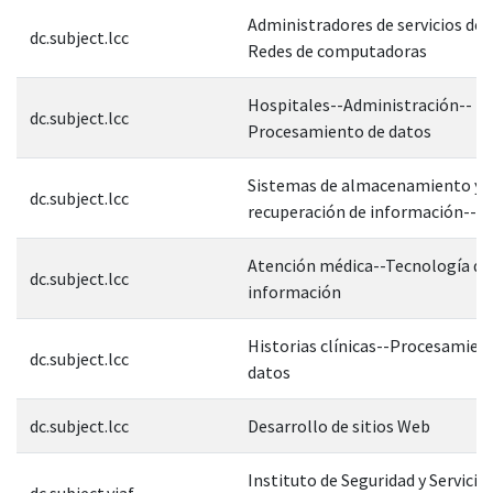
Administradores de servicios de 
dc.subject.lcc
Redes de computadoras
Hospitales--Administración--
dc.subject.lcc
Procesamiento de datos
Sistemas de almacenamiento y
dc.subject.lcc
recuperación de información--H
Atención médica--Tecnología de 
dc.subject.lcc
información
Historias clínicas--Procesamien
dc.subject.lcc
datos
dc.subject.lcc
Desarrollo de sitios Web
Instituto de Seguridad y Servicio
dc.subject.viaf