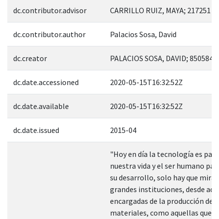
dc.contributor.advisor
CARRILLO RUIZ, MAYA; 217251
dc.contributor.author
Palacios Sosa, David
dc.creator
PALACIOS SOSA, DAVID; 850584
dc.date.accessioned
2020-05-15T16:32:52Z
dc.date.available
2020-05-15T16:32:52Z
dc.date.issued
2015-04
"Hoy en día la tecnología es part
nuestra vida y el ser humano par
su desarrollo, solo hay que mirar 
grandes instituciones, desde aqu
encargadas de la producción de 
materiales, como aquellas que