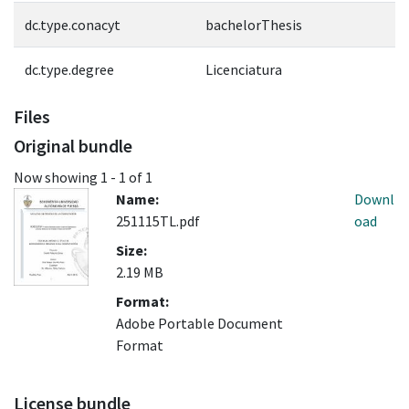
dc.type.conacyt
bachelorThesis
dc.type.degree
Licenciatura
Files
Original bundle
Now showing
1 - 1 of 1
Name:
Downl
251115TL.pdf
oad
Size:
2.19 MB
Format:
Adobe Portable Document
Format
License bundle