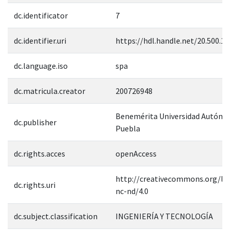
dc.identificator
7
dc.identifier.uri
https://hdl.handle.net/20.500.1
dc.language.iso
spa
dc.matricula.creator
200726948
Benemérita Universidad Autóno
dc.publisher
Puebla
dc.rights.acces
openAccess
http://creativecommons.org/lic
dc.rights.uri
nc-nd/4.0
dc.subject.classification
INGENIERÍA Y TECNOLOGÍA