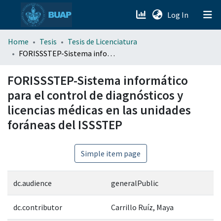
(current)
Log In
menu.section.about_menu
Home
Tesis
Tesis de Licenciatura
FORISSSTEP-Sistema informático para el control de diagnósticos y licencias médicas en las unidades foráneas del ISSSTEP
All of DSpace
FORISSSTEP-Sistema informático
para el control de diagnósticos y
licencias médicas en las unidades
foráneas del ISSSTEP
Simple item page
dc.audience
generalPublic
dc.contributor
Carrillo Ruíz, Maya