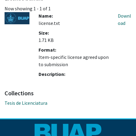
Now showing
1 - 1 of 1
Name:
Downl
license.txt
oad
Size:
1.71 KB
Format:
Item-specific license agreed upon
to submission
Description:
Collections
Tesis de Licenciatura