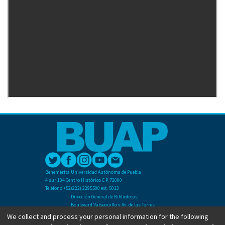
Benemérita Universidad Autónoma de Puebla
4 sur 104 Centro Histórico C.P. 72000
Teléfono +52(222) 2295500 ext. 5013
Dirección General de Bibliotecas
Boulevard Valsequillo y Av. de las Torres
Ciudad Universitaria. Col. San Manuel
We collect and process your personal information for the following
C.P. 72570