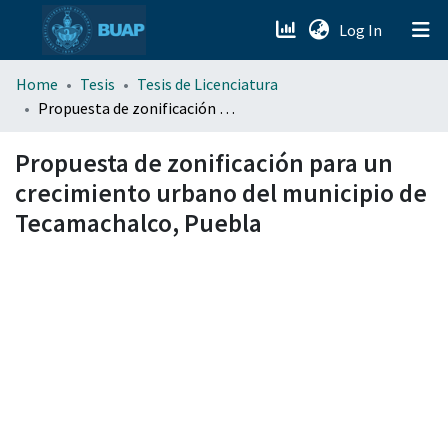
(current)
Log In
menu.section.about_menu
Home
Tesis
Tesis de Licenciatura
Propuesta de zonificación para un crecimiento urbano del municipio de Tecamachalco, Puebla
All of DSpace
Propuesta de zonificación para un
crecimiento urbano del municipio de
Tecamachalco, Puebla