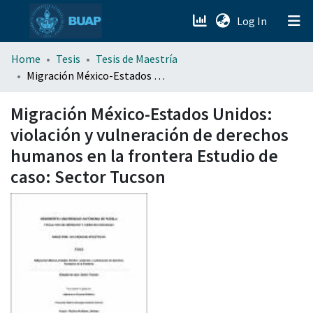
(current)
Log In
menu.section.about_menu
Home
Tesis
Tesis de Maestría
Migración México-Estados Unidos: violación y vulneración de derechos humanos en la frontera Estudio de caso: Sector Tucson
All of DSpace
Migración México-Estados Unidos:
violación y vulneración de derechos
humanos en la frontera Estudio de
caso: Sector Tucson