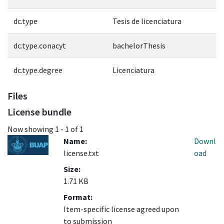
dc.type
Tesis de licenciatura
dc.type.conacyt
bachelorThesis
dc.type.degree
Licenciatura
Files
License bundle
Now showing
1 - 1 of 1
Name:
Downl
license.txt
oad
Size:
1.71 KB
Format:
Item-specific license agreed upon
to submission