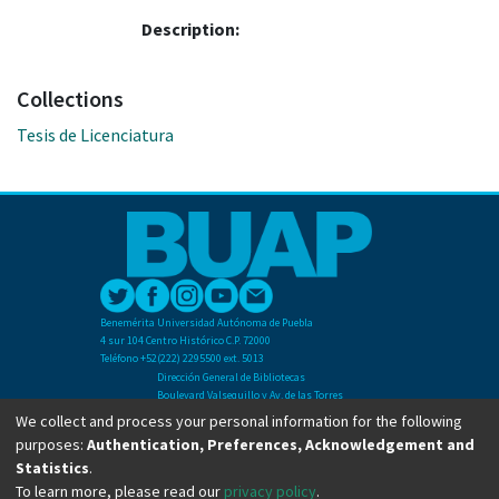
Description:
Collections
Tesis de Licenciatura
Benemérita Universidad Autónoma de Puebla
4 sur 104 Centro Histórico C.P. 72000
Teléfono +52(222) 2295500 ext. 5013
Dirección General de Bibliotecas
Boulevard Valsequillo y Av. de las Torres
Ciudad Universitaria. Col. San Manuel
We collect and process your personal information for the following
C.P. 72570
purposes:
Authentication, Preferences, Acknowledgement and
Teléfono +52 (222) 2295500 Ext 2901
Statistics
.
To learn more, please read our
privacy policy
.