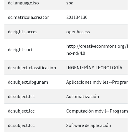
dc.language.iso
spa
dc.matricula.creator
201134130
dc.rights.acces
openAccess
http://creativecommons.org/lic
dc.rights.uri
nc-nd/4.0
dc.subject.classification
INGENIERÍA Y TECNOLOGÍA
dc.subject.dbgunam
Aplicaciones móviles--Program
dc.subject.lcc
Automatización
dc.subject.lcc
Computación móvil--Programac
dc.subject.lcc
Software de aplicación