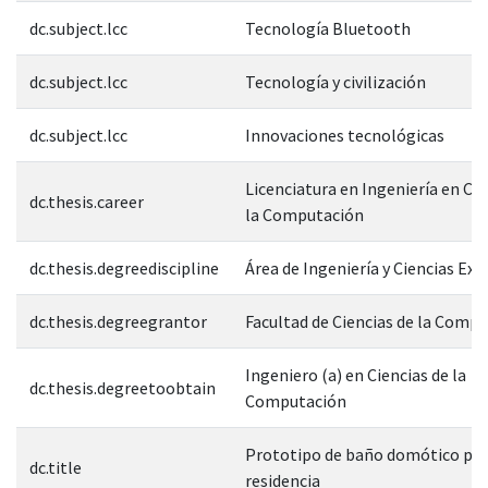
dc.subject.lcc
Tecnología Bluetooth
dc.subject.lcc
Tecnología y civilización
dc.subject.lcc
Innovaciones tecnológicas
Licenciatura en Ingeniería en Cie
dc.thesis.career
la Computación
dc.thesis.degreediscipline
Área de Ingeniería y Ciencias Exa
dc.thesis.degreegrantor
Facultad de Ciencias de la Comp
Ingeniero (a) en Ciencias de la
dc.thesis.degreetoobtain
Computación
Prototipo de baño domótico pa
dc.title
residencia