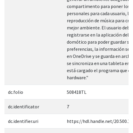
compartimento para poner los u
personales para cada usuario, la
reproducción de música para cre
mejor ambiente. El usuario debe
registrarse en la aplicación del 
domótico para poder guardar su
preferencias, la información se 
en OneDrive y se guarda en archiv
se sincroniza en una tableta en 
está cargado el programa que co
hardware."
dc.folio
508418TL
dc.identificator
7
dc.identifier.uri
https://hdl.handle.net/20.500.1