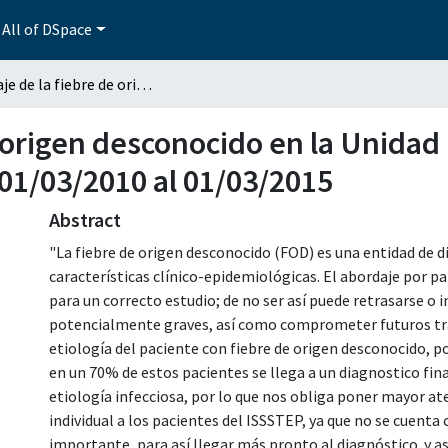
All of DSpace
Abordaje de la fiebre de origen desconocido en la Unidad Materno Infantil ISSSTEP del periodo del 01/03/2010 al 01/03/2015
 origen desconocido en la Unidad 
 01/03/2010 al 01/03/2015
Abstract
"La fiebre de origen desconocido (FOD) es una entidad de di
características clínico-epidemiológicas. El abordaje por p
para un correcto estudio; de no ser así puede retrasarse o
potencialmente graves, así como comprometer futuros trat
etiología del paciente con fiebre de origen desconocido, 
en un 70% de estos pacientes se llega a un diagnostico fin
etiología infecciosa, por lo que nos obliga poner mayor a
individual a los pacientes del ISSSTEP, ya que no se cuenta
importante, para así llegar más pronto al diagnóstico .y así