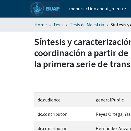
menu.section.about_menu
Home
Tesis
Tesis de Maestría
Síntesis y caracterizaci
coordinación a partir de
la primera serie de trans
dc.audience
generalPublic
dc.contributor
Reyes Ortega, Ya
dc.contributor
Hernández Anzal