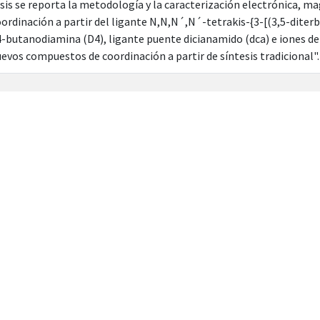
esis se reporta la metodología y la caracterización electrónica, m
rdinación a partir del ligante N,N,N´,N´-tetrakis-{3-[(3,5-diterbu
-butanodiamina (D4), ligante puente dicianamido (dca) e iones de l
evos compuestos de coordinación a partir de síntesis tradicional".
e.net/20.500.12371/7856