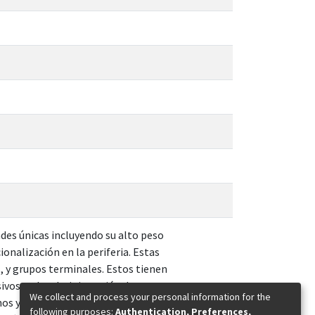
es únicas incluyendo su alto peso
ionalización en la periferia. Estas
, y grupos terminales. Estos tienen
sivos en la administración de
We collect and process your personal information for the
s y en química de coordinación. En
es_MX
following purposes:
Authentication, Preferences,