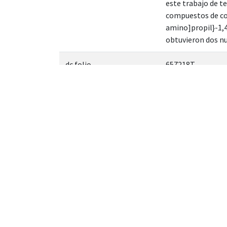
este trabajo de t
compuestos de coo
amino]propil}-1,4
obtuvieron dos nu
dc.folio
657218T
dc.format
pdf
dc.identificator
2
dc.identifier.uri
https://hdl.handl
dc.language.iso
spa
dc.matricula.creator
216470476
dc.rights.acces
openAccess