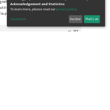
agnética y estructural de nuevos
Acknowledgement and Statistics
.
til-2-hidroxibeciliden)-
To learn more, please read our
privacy policy
.
a primera serie de transición. Se
Customize
Decline
That's ok
es_MX
es_MX
es_MX
es_MX
es_MX
es_MX