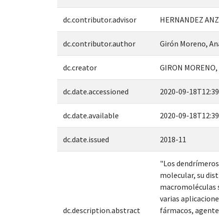
dc.contributor.advisor
HERNANDEZ ANZA
dc.contributor.author
Girón Moreno, An
dc.creator
GIRON MORENO, 
dc.date.accessioned
2020-09-18T12:39
dc.date.available
2020-09-18T12:39
dc.date.issued
2018-11
"Los dendrímeros
molecular, su dist
macromoléculas se
varias aplicacion
dc.description.abstract
fármacos, agentes