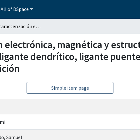
All of DSpace
Síntesis y caracterización electrónica, magnética y estructural de compuestos de coordinación a partir de ligante dendrítico, ligante puente con iones metálicos de la primera serie de transición
ón electrónica, magnética y estru
 ligante dendrítico, ligante puent
ición
Simple item page
smi
do, Samuel