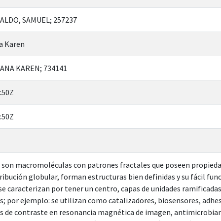
LDO, SAMUEL; 257237
a Karen
ANA KAREN; 734141
:50Z
:50Z
 son macromoléculas con patrones fractales que poseen propiedad
ribución globular, forman estructuras bien definidas y su fácil func
 caracterizan por tener un centro, capas de unidades ramificadas
es; por ejemplo: se utilizan como catalizadores, biosensores, adhe
 de contraste en resonancia magnética de imagen, antimicrobiano