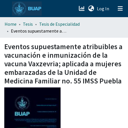
(current)
Log In
menu.section.about_menu
Home
Tesis
Tesis de Especialidad
Eventos supuestamente atribuibles a vacunación e inmunización de la vacuna Vaxzevria; aplicada a mujeres embarazadas de la Unidad de Medicina Familiar no. 55 IMSS Puebla
All of DSpace
Eventos supuestamente atribuibles a
vacunación e inmunización de la
vacuna Vaxzevria; aplicada a mujeres
embarazadas de la Unidad de
Medicina Familiar no. 55 IMSS Puebla