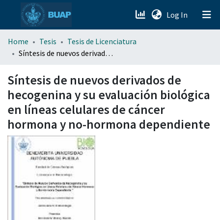
(current)
Log In
menu.section.about_menu
Home
Tesis
Tesis de Licenciatura
Síntesis de nuevos derivados de hecogenina y su evaluación biológica en líneas celulares de cáncer hormona y no-hormona dependiente
All of DSpace
Síntesis de nuevos derivados de
hecogenina y su evaluación biológica
en líneas celulares de cáncer
hormona y no-hormona dependiente