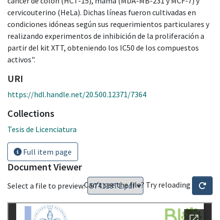
cáncer de colón (HCT-15), mama (MDA-MB-231 y MCF-7) y
cervicouterino (HeLa). Dichas líneas fueron cultivadas en
condiciones idóneas según sus requerimientos particulares y
realizando experimentos de inhibición de la proliferación a
partir del kit XTT, obteniendo los IC50 de los compuestos
activos".
URI
https://hdl.handle.net/20.500.12371/7364
Collections
Tesis de Licenciatura
Full item page
Document Viewer
Can't see the file? Try reloading
Select a file to preview: