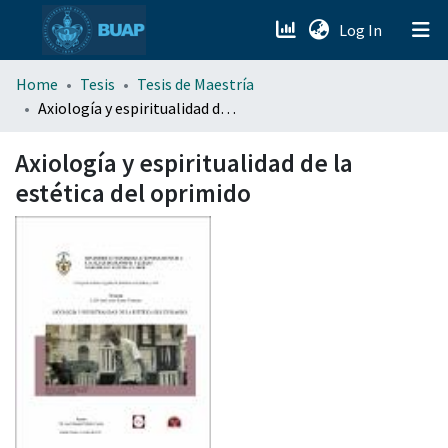
(current)
Log In
menu.section.about_menu
Home
Tesis
Tesis de Maestría
Axiología y espiritualidad de la estética del oprimido
All of DSpace
Axiología y espiritualidad de la
estética del oprimido