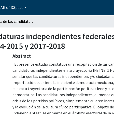
All of DSpace
Experiencia de las candidaturas independientes federales en México durante los procesos electorales 2014-2015 y 2017-2018
idaturas independientes federales
14-2015 y 2017-2018
Abstract
"El presente estudio constituye una recopilación de las ca
candidaturas independientes en la trayectoria IFE INE. 1 N
señalar que las candidaturas independientes y/o ciudadanas
imperfección que tiene la incipiente democracia mexicana,
que esta trayectoria de la participación política tiene y su
democrática. Las candidaturas independientes, al menos e
crisis de los partidos políticos, simplemente quieren incr
y la evolución de la cultura cívico participativa. El objeto 
independientes”, se enmarca en el ámbito electoral de la r