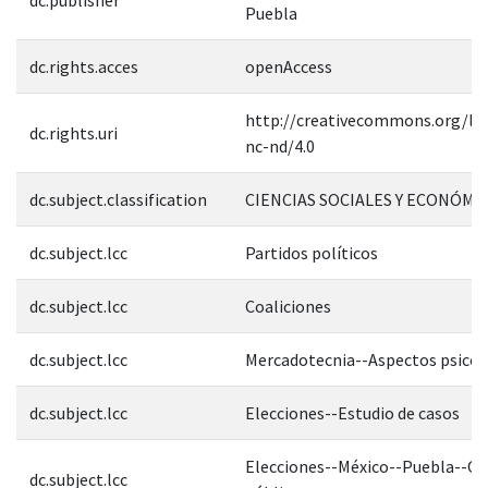
Puebla
dc.rights.acces
openAccess
http://creativecommons.org/lic
dc.rights.uri
nc-nd/4.0
dc.subject.classification
CIENCIAS SOCIALES Y ECONÓMI
dc.subject.lcc
Partidos políticos
dc.subject.lcc
Coaliciones
dc.subject.lcc
Mercadotecnia--Aspectos psicol
dc.subject.lcc
Elecciones--Estudio de casos
Elecciones--México--Puebla--Op
dc.subject.lcc