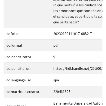
lo que motivó a los ciudadanos, 
las emociones que causaba en el
el candidato, el partido o la coali
que pertenecía".
dc.folio
20230130111017-0852-T
dc.format
pdf
dc.identificator
5
dc.identifier.uri
https://hdl.handle.net/20.500.1
dc.language.iso
spa
dc.matricula.creator
220461627
Benemérita Universidad Autóno
dc.publisher