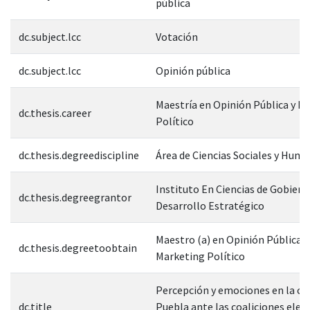
pública
dc.subject.lcc
Votación
dc.subject.lcc
Opinión pública
Maestría en Opinión Pública y M
dc.thesis.career
Político
dc.thesis.degreediscipline
Área de Ciencias Sociales y Hum
Instituto En Ciencias de Gobiern
dc.thesis.degreegrantor
Desarrollo Estratégico
Maestro (a) en Opinión Pública y
dc.thesis.degreetoobtain
Marketing Político
Percepción y emociones en la ci
dc.title
Puebla ante las coaliciones elect