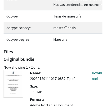
Nuevas tendencias en neuromar
dc.type
Tesis de maestría
dc.type.conacyt
masterThesis
dc.type.degree
Maestría
Files
Original bundle
Now showing
1 - 2 of 2
Name:
Downl
20230130111017-0852-T.pdf
oad
Size:
1.89 MB
Format:
Adobe Portable Document