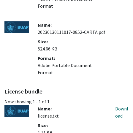
Format
Name:
20230130111017-0852-CARTA.pdf
Size:
524.66 KB
Format:
Adobe Portable Document
Format
License bundle
Now showing
1 - 1 of 1
Name:
Downl
license.txt
oad
Size:
1.71 KB