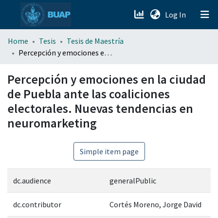
(current)
Log In
menu.section.about_menu
Home
Tesis
Tesis de Maestría
Percepción y emociones en la ciudad de Puebla ante las coaliciones electorales. Nuevas tendencias en neuromarketing
All of DSpace
Percepción y emociones en la ciudad
de Puebla ante las coaliciones
electorales. Nuevas tendencias en
neuromarketing
Simple item page
dc.audience
generalPublic
dc.contributor
Cortés Moreno, Jorge David