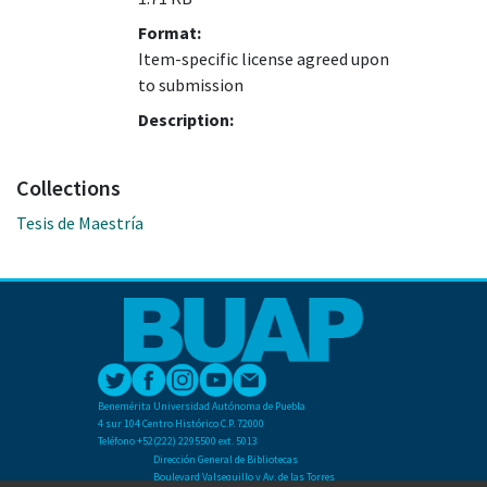
Format:
Item-specific license agreed upon
to submission
Description:
Collections
Tesis de Maestría
Benemérita Universidad Autónoma de Puebla
4 sur 104 Centro Histórico C.P. 72000
Teléfono +52(222) 2295500 ext. 5013
Dirección General de Bibliotecas
Boulevard Valsequillo y Av. de las Torres