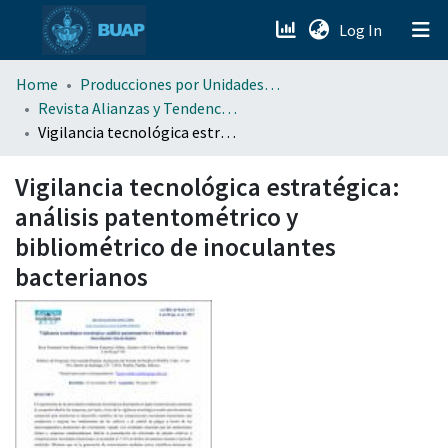
(current)
Log In
menu.section.about_menu
Home
Producciones por Unidades Académicas
Revista Alianzas y Tendencias BUAP (AyTBUAP)
Vigilancia tecnológica estratégica: análisis patentométrico y bibliométrico de inoculantes bacterianos
All of DSpace
Vigilancia tecnológica estratégica:
análisis patentométrico y
bibliométrico de inoculantes
bacterianos