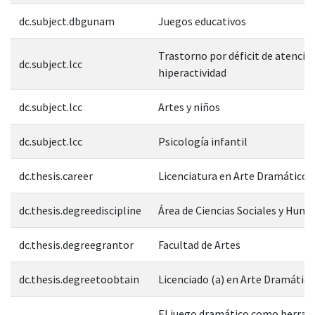
dc.subject.dbgunam
Juegos educativos
Trastorno por déficit de atenció
dc.subject.lcc
hiperactividad
dc.subject.lcc
Artes y niños
dc.subject.lcc
Psicología infantil
dc.thesis.career
Licenciatura en Arte Dramático
dc.thesis.degreediscipline
Área de Ciencias Sociales y Hum
dc.thesis.degreegrantor
Facultad de Artes
dc.thesis.degreetoobtain
Licenciado (a) en Arte Dramático
El juego dramático como herra