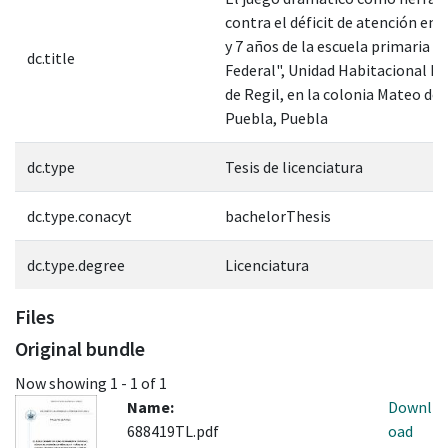
contra el déficit de atención en 
y 7 años de la escuela primaria 
dc.title
Federal", Unidad Habitacional Dr
de Regil, en la colonia Mateo de 
Puebla, Puebla
dc.type
Tesis de licenciatura
dc.type.conacyt
bachelorThesis
dc.type.degree
Licenciatura
Files
Original bundle
Now showing
1 - 1 of 1
Name:
Downl
688419TL.pdf
oad