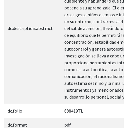
que siente y hablar de lo que suc
potencia su aprendizaje. El ejerci
artes gesta niños atentos e int
en su entorno, contrarresta el 
dc.description.abstract
déficit de atención, llevándolo a
de equilibrio que le permitirá la
concentración, estabilidad emoc
autocontrol y genera autoestima
investigación se lleva a cabo un t
proporciona herramientas inter
como es la autocrítica, la auto
comunicación, el racionalismo y 
autoestima del niño y la niña. Lo
instrumentos ya mencionados a
su desarrollo personal, social y e
dc.folio
688419TL
dc.format
pdf