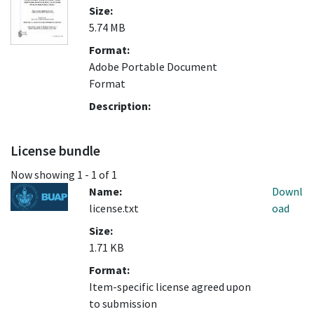
Size:
5.74 MB
Format:
Adobe Portable Document
Format
Description:
License bundle
Now showing
1 - 1 of 1
Name:
Downl
license.txt
oad
Size:
1.71 KB
Format:
Item-specific license agreed upon
to submission