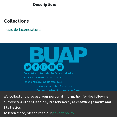
Description:
Collections
Tesis de Licenciatura
Benemérita Universidad Autónoma de Puebla
4 sur 104 Centro Histórico C.P. 72000
Teléfono +52(222) 2295500 ext. 5013
Dirección General de Bibliotecas
Boulevard Valsequillo y Av. de las Torres
Ciudad Universitaria. Col. San Manuel
We collect and process your personal information for the following
C.P. 72570
purposes:
Authentication, Preferences, Acknowledgement and
Teléfono +52 (222) 2295500 Ext 2901
Statistics
.
To learn more, please read our
privacy policy
.