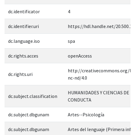
dc.identificator
4
dc.identifier.uri
https://hdl.handle.net/20.500.1
dc.language.iso
spa
dc.rights.acces
openAccess
http://creativecommons.org/lic
dc.rights.uri
nc-nd/4.0
HUMANIDADES Y CIENCIAS DE L
dc.subject.classification
CONDUCTA
dc.subject.dbgunam
Artes--Psicología
dc.subject.dbgunam
Artes del lenguaje (Primera infa