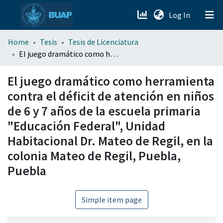
(current)
Log In
menu.section.about_menu
Home
Tesis
Tesis de Licenciatura
El juego dramático como herramienta contra el déficit de atención en niños de 6 y 7 años de la escuela primaria "Educación Federal", Unidad Habitacional Dr. Mateo de Regil, en la colonia Mateo de Regil, Puebla, Puebla
All of DSpace
El juego dramático como herramienta
contra el déficit de atención en niños
de 6 y 7 años de la escuela primaria
"Educación Federal", Unidad
Habitacional Dr. Mateo de Regil, en la
colonia Mateo de Regil, Puebla,
Puebla
Simple item page