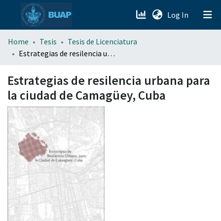
(current)
Log In
menu.section.about_menu
Home
Tesis
Tesis de Licenciatura
Estrategias de resilencia urbana para la ciudad de Camagüey, Cuba
All of DSpace
Estrategias de resilencia urbana para
la ciudad de Camagüey, Cuba