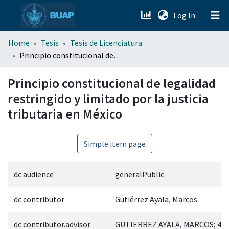
(current)
Log In
menu.section.about_menu
Home
Tesis
Tesis de Licenciatura
Principio constitucional de legalidad restringido y limitado por la justicia tributaria en México
All of DSpace
Principio constitucional de legalidad
restringido y limitado por la justicia
tributaria en México
Simple item page
dc.audience
generalPublic
dc.contributor
Gutiérrez Ayala, Marcos
dc.contributor.advisor
GUTIERREZ AYALA, MARCOS; 47