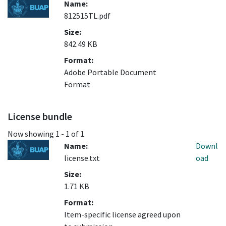
Name:
812515TL.pdf
Size:
842.49 KB
Format:
Adobe Portable Document
Format
License bundle
Now showing
1 - 1 of 1
Name:
Downl
license.txt
oad
Size:
1.71 KB
Format:
Item-specific license agreed upon