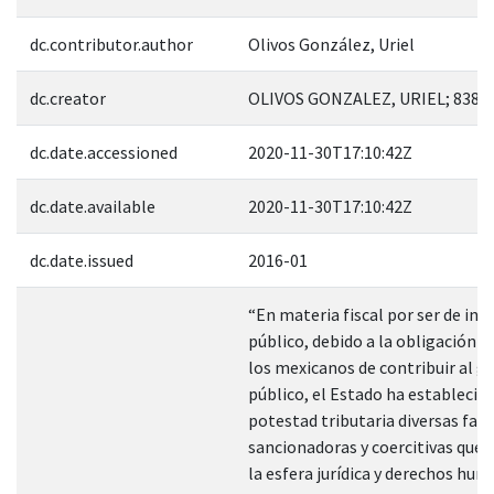
dc.contributor.author
Olivos González, Uriel
dc.creator
OLIVOS GONZALEZ, URIEL; 8384
dc.date.accessioned
2020-11-30T17:10:42Z
dc.date.available
2020-11-30T17:10:42Z
dc.date.issued
2016-01
“En materia fiscal por ser de int
público, debido a la obligación d
los mexicanos de contribuir al g
público, el Estado ha establecido
potestad tributaria diversas fac
sancionadoras y coercitivas que 
la esfera jurídica y derechos hum