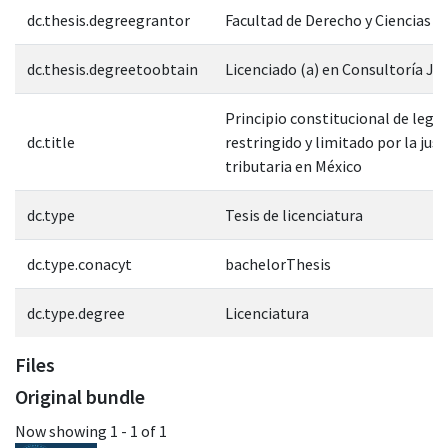
dc.thesis.degreegrantor
Facultad de Derecho y Ciencias S
dc.thesis.degreetoobtain
Licenciado (a) en Consultoría Jur
Principio constitucional de legal
dc.title
restringido y limitado por la just
tributaria en México
dc.type
Tesis de licenciatura
dc.type.conacyt
bachelorThesis
dc.type.degree
Licenciatura
Files
Original bundle
Now showing
1 - 1 of 1