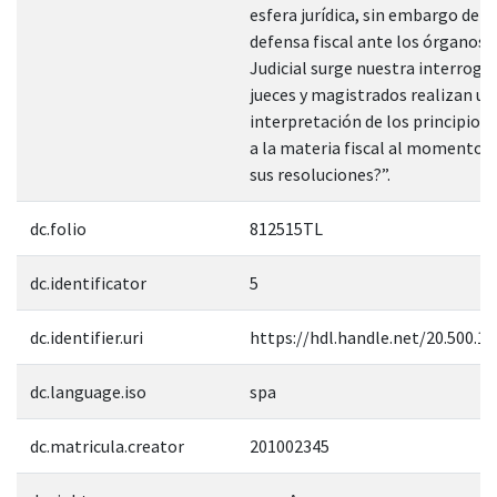
esfera jurídica, sin embargo den
defensa fiscal ante los órganos 
Judicial surge nuestra interroga
jueces y magistrados realizan un
interpretación de los principios 
a la materia fiscal al momento d
sus resoluciones?”.
dc.folio
812515TL
dc.identificator
5
dc.identifier.uri
https://hdl.handle.net/20.500.1
dc.language.iso
spa
dc.matricula.creator
201002345