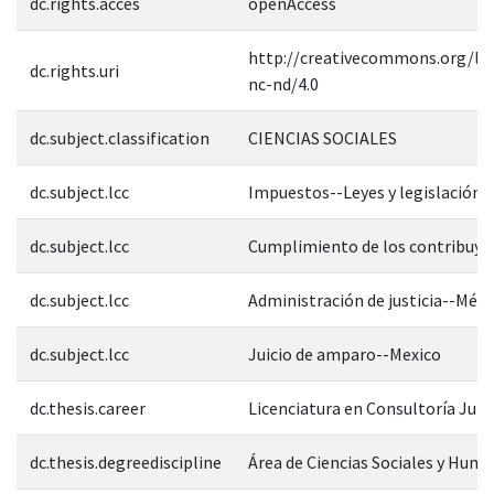
dc.rights.acces
openAccess
http://creativecommons.org/lic
dc.rights.uri
nc-nd/4.0
dc.subject.classification
CIENCIAS SOCIALES
dc.subject.lcc
Impuestos--Leyes y legislación-
dc.subject.lcc
Cumplimiento de los contribuye
dc.subject.lcc
Administración de justicia--Méxi
dc.subject.lcc
Juicio de amparo--Mexico
dc.thesis.career
Licenciatura en Consultoría Jurí
dc.thesis.degreediscipline
Área de Ciencias Sociales y Hum