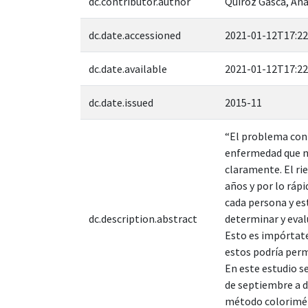
dc.contributor.author
Quiroz Gasca, Ana
dc.date.accessioned
2021-01-12T17:22
dc.date.available
2021-01-12T17:22
dc.date.issued
2015-11
“El problema con 
enfermedad que no
claramente. El ri
años y por lo ráp
cada persona y es
dc.description.abstract
determinar y eval
Esto es impórtate
estos podría perm
En este estudio s
de septiembre a d
método colorimét