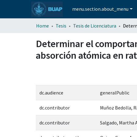
menu.section.about_menu
Home
Tesis
Tesis de Licenciatura
Determinar el comportami
absorción atómica en rat
dc.audience
generalPublic
dc.contributor
Muñoz Bedolla, R
dc.contributor
Salgado, Martha A