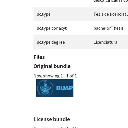
dc.type
Tesis de licenciat
dc.type.conacyt
bachelorThesis
dc.type.degree
Licenciatura
Files
Original bundle
Now showing
1 - 1 of 1
License bundle