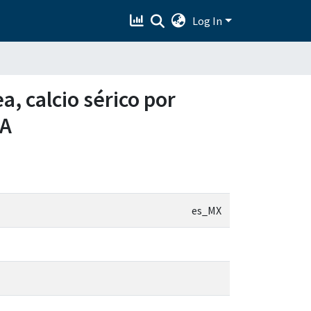
Log In
, calcio sérico por
TA
es_MX