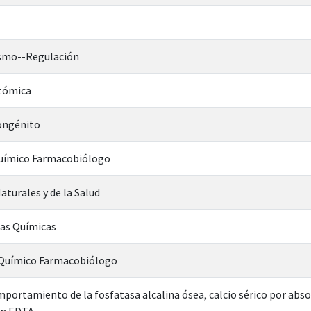
ismo--Regulación
tómica
ongénito
Químico Farmacobiólogo
aturales y de la Salud
ias Químicas
n Químico Farmacobiólogo
portamiento de la fosfatasa alcalina ósea, calcio sérico por abs
on EDTA