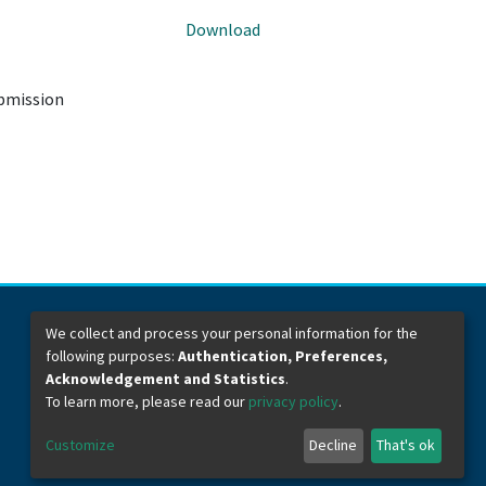
Download
ubmission
We collect and process your personal information for the
following purposes:
Authentication, Preferences,
Dirección General de Bibliotecas
Boulevard Valsequillo y Av. de las Torres
Acknowledgement and Statistics
.
Ciudad Universitaria. Col. San Manuel
To learn more, please read our
privacy policy
.
C.P. 72570
Teléfono +52 (222) 2295500 Ext 2901
Customize
Decline
That's ok