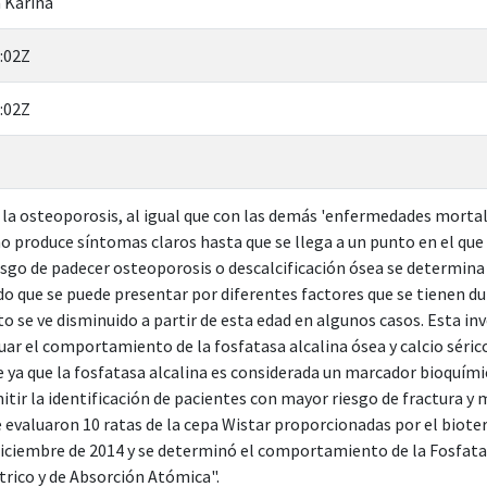
 Karina
:02Z
:02Z
la osteoporosis, al igual que con las demás 'enfermedades mortales
 produce síntomas claros hasta que se llega a un punto en el qu
esgo de padecer osteoporosis o descalcificación ósea se determina 
ido que se puede presentar por diferentes factores que se tienen d
to se ve disminuido a partir de esta edad en algunos casos. Esta i
uar el comportamiento de la fosfatasa alcalina ósea y calcio séric
 ya que la fosfatasa alcalina es considerada un marcador bioquími
itir la identificación de pacientes con mayor riesgo de fractura y 
e evaluaron 10 ratas de la cepa Wistar proporcionadas por el biote
iciembre de 2014 y se determinó el comportamiento de la Fosfatasa
rico y de Absorción Atómica".