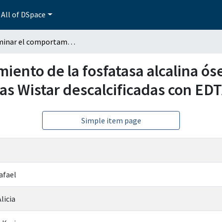
All of DSpace
Determinar el comportamiento de la fosfatasa alcalina ósea, calcio sérico por absorción atómica en ratas Wistar descalcificadas con EDTA
ento de la fosfatasa alcalina ósea
as Wistar descalcificadas con ED
Simple item page
afael
licia