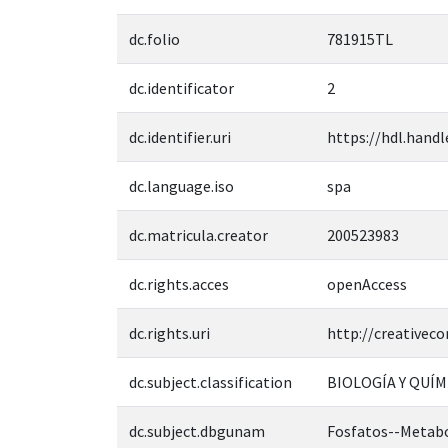
dc.folio
781915TL
dc.identificator
2
dc.identifier.uri
https://hdl.handl
dc.language.iso
spa
dc.matricula.creator
200523983
dc.rights.acces
openAccess
dc.rights.uri
http://creativec
dc.subject.classification
BIOLOGÍA Y QUÍM
dc.subject.dbgunam
Fosfatos--Metab