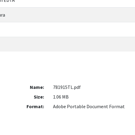
ura
Name:
781915TL.pdf
Size:
1.06 MB
Format:
Adobe Portable Document Format