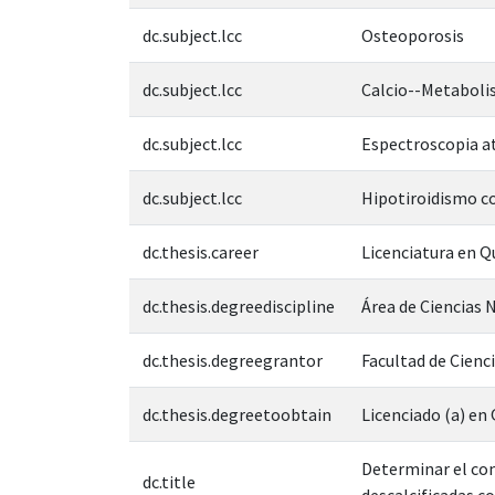
dc.subject.lcc
Osteoporosis
dc.subject.lcc
Calcio--Metabol
dc.subject.lcc
Espectroscopia a
dc.subject.lcc
Hipotiroidismo c
dc.thesis.career
Licenciatura en 
dc.thesis.degreediscipline
Área de Ciencias N
dc.thesis.degreegrantor
Facultad de Cienc
dc.thesis.degreetoobtain
Licenciado (a) e
Determinar el com
dc.title
descalcificadas c