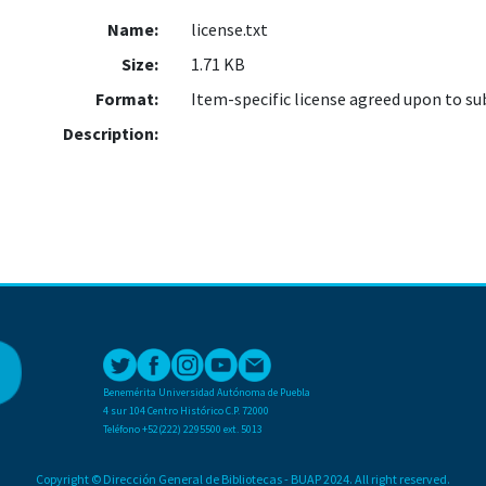
Name:
license.txt
Size:
1.71 KB
Format:
Item-specific license agreed upon to s
Description:
Benemérita Universidad Autónoma de Puebla
4 sur 104 Centro Histórico C.P. 72000
Teléfono +52(222) 2295500 ext. 5013
Copyright © Dirección General de Bibliotecas - BUAP 2024. All right reserved.